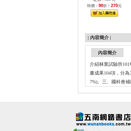
90
270
特價：
折！
元
|
內容簡介
|
內容簡介
介紹林業試驗所10
畫成果104項，分為
7%)。三、國科會補