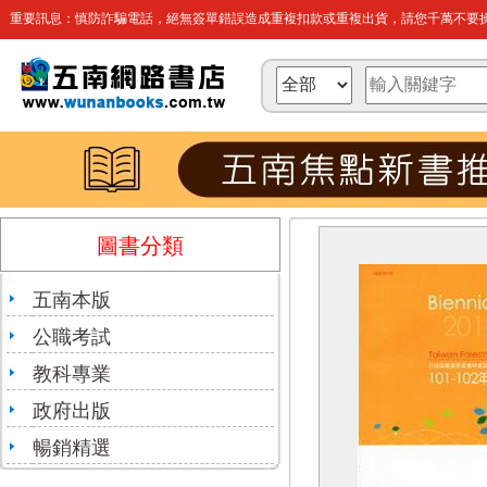
重要訊息：慎防詐騙電話，絕無簽單錯誤造成重複扣款或重複出貨，請您千萬不要操
圖書分類
五南本版
公職考試
教科專業
政府出版
暢銷精選