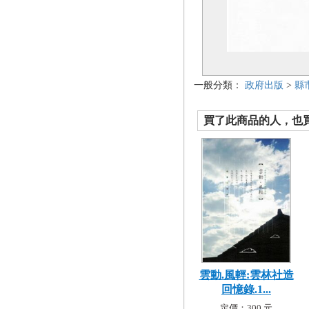
一般分類：
政府出版
>
縣
買了此商品的人，也買了.
雲動.風輕:雲林社造
回憶錄.1...
定價：300 元