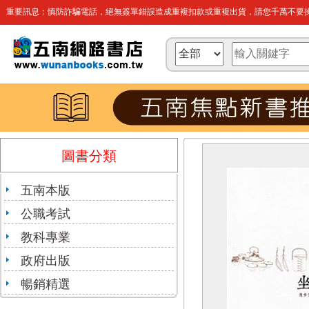
重要訊息：慎防詐騙電話，絕無簽單錯誤造成重複扣款或重複出貨，請您千萬不要操
圖書分類
五南本版
公職考試
教科專業
政府出版
暢銷精選