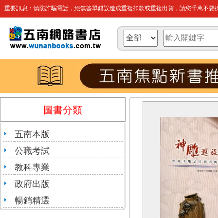
重要訊息：慎防詐騙電話，絕無簽單錯誤造成重複扣款或重複出貨，請您千萬不要操
圖書分類
五南本版
公職考試
教科專業
政府出版
暢銷精選