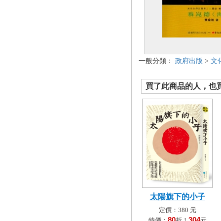
一般分類：
政府出版
>
文
買了此商品的人，也買了.
太陽旗下的小子
定價：380 元
80
304
特價：
折！
元