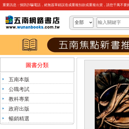
重要訊息：慎防詐騙電話，絕無簽單錯誤造成重複扣款或重複出貨，請您千萬不要操
圖書分類
五南本版
公職考試
教科專業
政府出版
暢銷精選