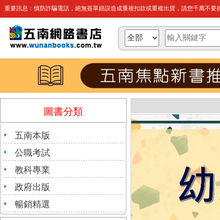
重要訊息：慎防詐騙電話，絕無簽單錯誤造成重複扣款或重複出貨，請您千萬不要操
圖書分類
五南本版
公職考試
教科專業
政府出版
暢銷精選