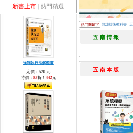
新書上市
|
熱門精選
救護技術教科書
熱門關鍵字
五 南 情 
強制執行法解題書
五 南 本 
定價：520 元
特價：
85
折！
442
元