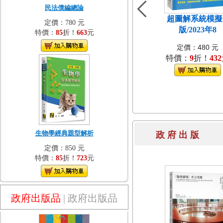
民法債編總論
超圖解系統模擬[
定價：780 元
版/2023年8
特價：
85
折！
663
元
定價：480 元
特價：
9
折！
432
生物學經典題型解析
政 府 出 
定價：850 元
特價：
85
折！
723
元
政府出版品
|
政府出版品