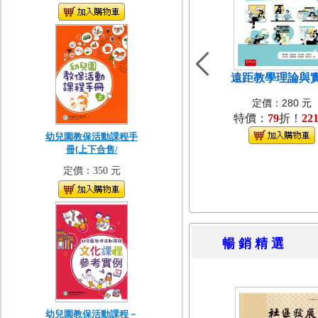
遠距教學理論與
定價：280 元
特價：
79
折！
22
幼兒園教保活動課程手
冊[上下合售/
定價：350 元
暢 銷 精 
幼兒園教保活動課程－