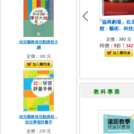
「協商劇場」在
館：藝術、科技
定價：380 元
幼兒園教保活動課程大
特價：
9
折！
342
綱
定價：100 元
教 科 專 
幼兒園教保活動課程－
幼兒學習評量手
定價：250 元