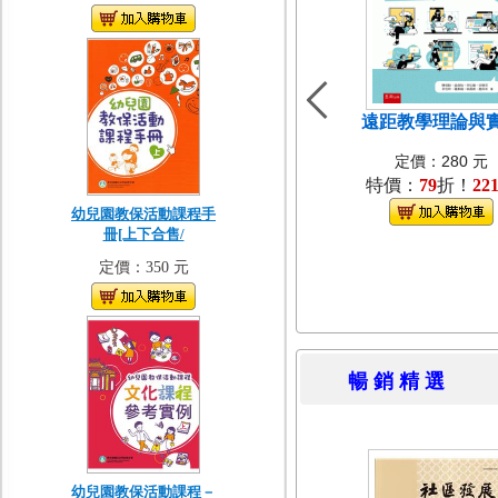
遠距教學理論與
定價：280 元
特價：
79
折！
22
幼兒園教保活動課程手
冊[上下合售/
定價：350 元
暢 銷 精 
幼兒園教保活動課程－