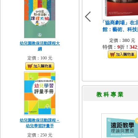
「協商劇場」在
館：藝術、科技
定價：380 元
幼兒園教保活動課程大
特價：
9
折！
342
綱
定價：100 元
教 科 專 
幼兒園教保活動課程－
幼兒學習評量手
定價：250 元