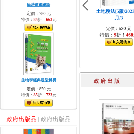
民法債編總論
土地稅法[5版/202
定價：780 元
月/3
特價：
85
折！
663
元
定價：520 元
特價：
9
折！
468
生物學經典題型解析
政 府 出 
定價：850 元
特價：
85
折！
723
元
政府出版品
|
政府出版品