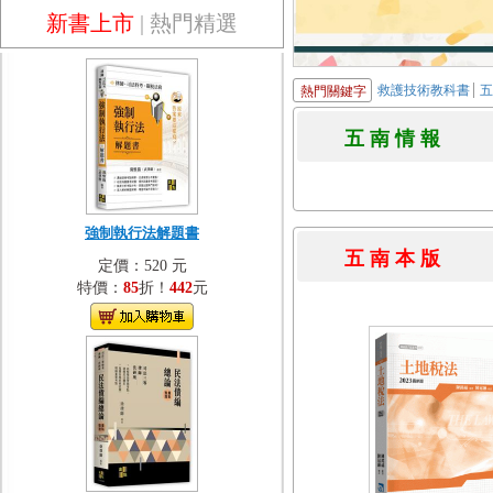
新書上市
|
熱門精選
救護技術教科書
熱門關鍵字
五 南 情 
強制執行法解題書
五 南 本 
定價：520 元
特價：
85
折！
442
元