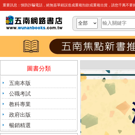
重要訊息：慎防詐騙電話，絕無簽單錯誤造成重複扣款或重複出貨，請您千萬不要操
圖書分類
五南本版
公職考試
教科專業
政府出版
暢銷精選