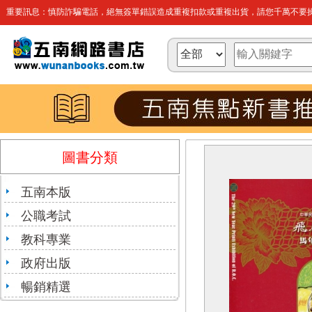
重要訊息：慎防詐騙電話，絕無簽單錯誤造成重複扣款或重複出貨，請您千萬不要操
圖書分類
五南本版
公職考試
教科專業
政府出版
暢銷精選