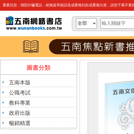
重要訊息：慎防詐騙電話，絕無簽單錯誤造成重複扣款或重複出貨，請您千萬不要操
圖書分類
五南本版
公職考試
教科專業
政府出版
暢銷精選