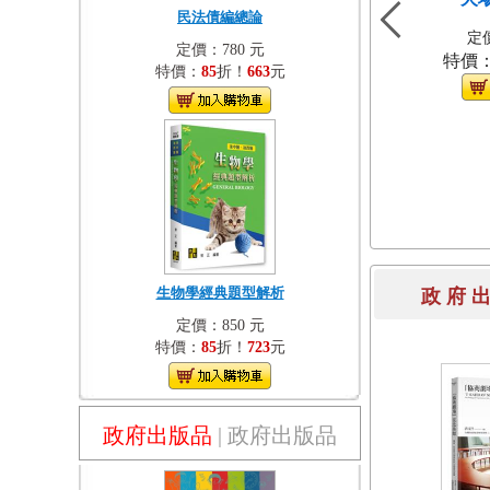
民法債編總論
定價
定價：780 元
特價
特價：
85
折！
663
元
生物學經典題型解析
政 府 
定價：850 元
特價：
85
折！
723
元
政府出版品
|
政府出版品