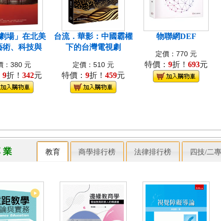
劇場」在北美
台流．華影：中國霸權
物聯網DEF
藝術、科技與
下的台灣電視劇
定價：770 元
特價：
9
折！
693
元
：380 元
定價：510 元
：
9
折！
342
元
特價：
9
折！
459
元
專 業
教育
商學排行榜
法律排行榜
四技/二