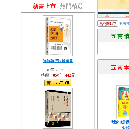
新書上市
|
熱門精選
救護
熱門關鍵字
五 南 
強制執行法解題書
五 南 
定價：520 元
特價：
85
折！
442
元
我的媽媽
火