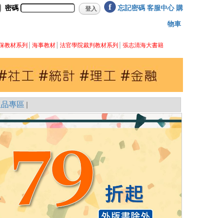
f
密碼
忘記密碼
客服中心
購
物車
保教材系列
海事教材
法官學院裁判教材系列
張志清海大書籍
版品專區
|