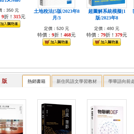
：350 元
土地稅法[5版/2023年8
超圖解系統模擬[1
：
9
折！
315
元
月/3
版/2023年8
定價：520 元
定價：480 元
特價：
9
折！
468
元
特價：
79
折！
379
元
出 版
熱銷書籍
新住民語文學習教材
學華語向前