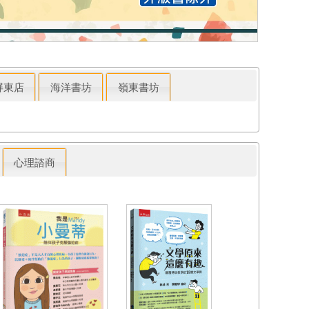
屏東店
海洋書坊
嶺東書坊
心理諮商