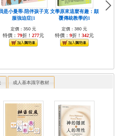
我是小曼蒂-陪伴孩子克
文學原來這麼有趣：顛
穿越千年的黑
服強迫症[1
覆傳統教學的1
險：和古人「
定價：350 元
定價：380 元
定價：380 
特價：
79
折！
277
元
特價：
9
折！
342
元
特價：
9
折！
3
走
成人基本識字教材