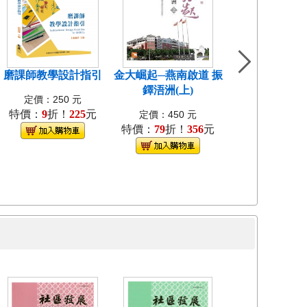
磨課師教學設計指引
金大崛起─燕南啟道 振
中國近代教會大
鐸浯洲(上)
考試研究[1
定價：250 元
特價：
9
折！
225
元
定價：400
定價：450 元
特價：
79
折！
356
元