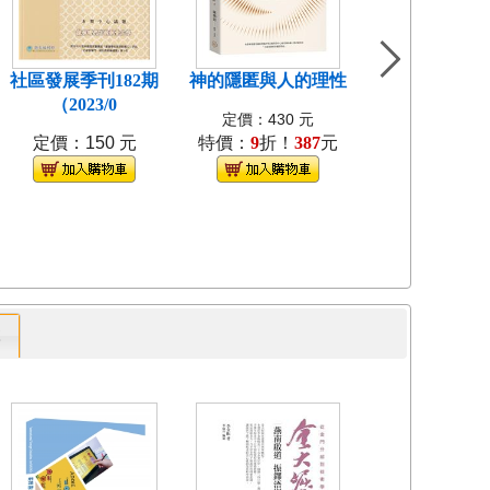
社區發展季刊182期
神的隱匿與人的理性
島嶼食紀[3本不
（2023/0
裝]
定價：430 元
定價：150 元
特價：
9
折！
387
元
定價：1280
特價：
9
折！
1
專