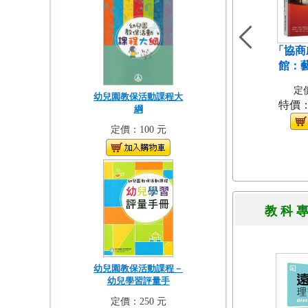
「協商
館：
定價
幼兒園教保活動課程大
特價
綱
定價：100 元
教 科 
幼兒園教保活動課程－
幼兒學習評量手
定價：250 元