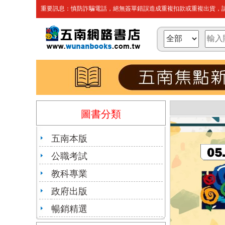
重要訊息：慎防詐騙電話，絕無簽單錯誤造成重複扣款或重複出貨，請
圖書分類
五南本版
公職考試
教科專業
政府出版
暢銷精選