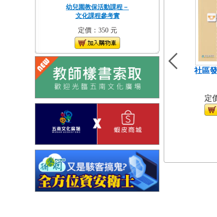
幼兒園教保活動課程－
文化課程參考實
定價：350 元
社區發
（
定價