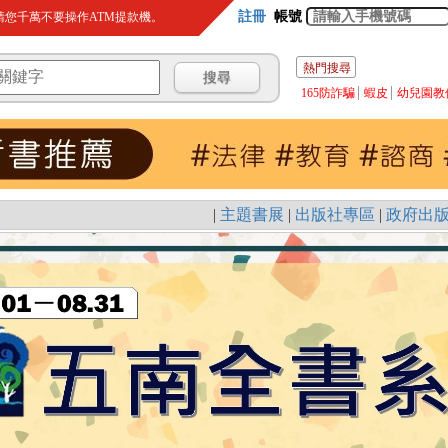
註冊
帳號
您千萬不要操作ATM提款機。
熱門搜尋
165防詐騙
蝦皮
幼兒園教
|
主題書展
|
出版社專區
|
政府出