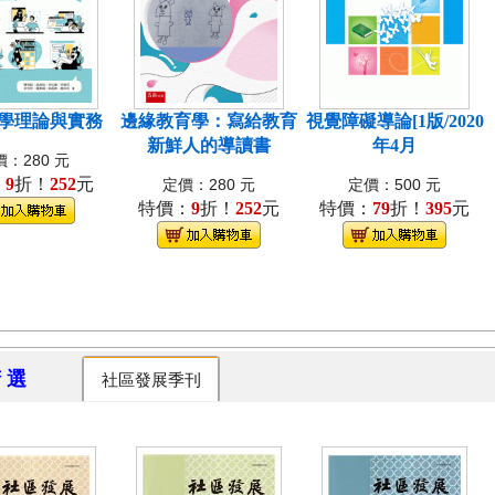
學理論與實務
邊緣教育學：寫給教育
視覺障礙導論[1版/2020
新鮮人的導讀書
年4月
：280 元
：
9
折！
252
元
定價：280 元
定價：500 元
特價：
9
折！
252
元
特價：
79
折！
395
元
精 選
社區發展季刊