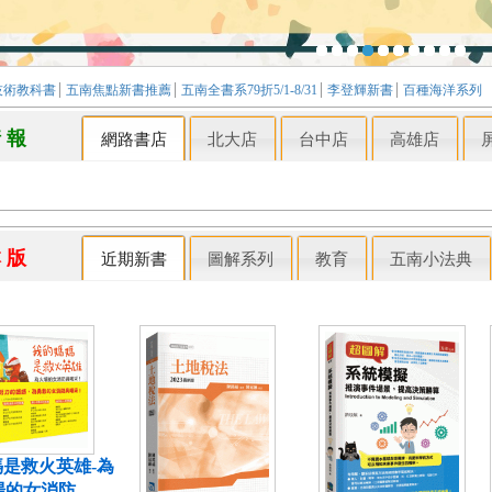
技術教科書
五南焦點新書推薦
五南全書系79折5/1-8/31
李登輝新書
百種海洋系列
情 報
網路書店
北大店
台中店
高雄店
本 版
近期新書
圖解系列
教育
五南小法典
是救火英雄-為
場的女消防