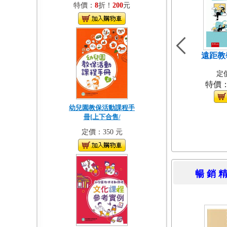
特價：
8
折！
200
元
遠距教
定價
特價
幼兒園教保活動課程手
冊[上下合售/
定價：350 元
暢 銷 