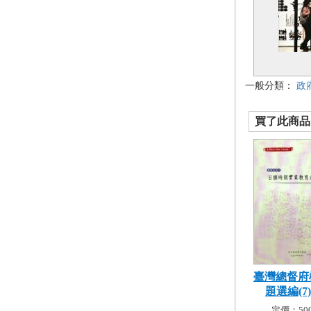
一般分類：
政
買了此商品的
臺灣總督府
題選編(7)教
定價：500