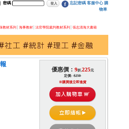
密碼
忘記密碼
客服中心
購
f
物車
保教材系列
海事教材
法官學院裁判教材系列
張志清海大書籍
年報
優惠價：
9
225
折,
元
定價:
$250
※購買後立即進貨