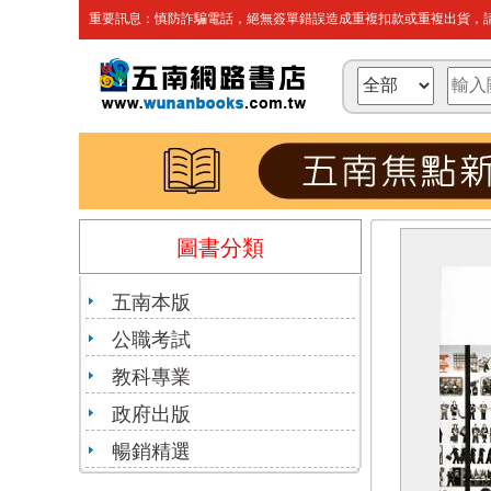
重要訊息：慎防詐騙電話，絕無簽單錯誤造成重複扣款或重複出貨，請
圖書分類
五南本版
公職考試
教科專業
政府出版
暢銷精選