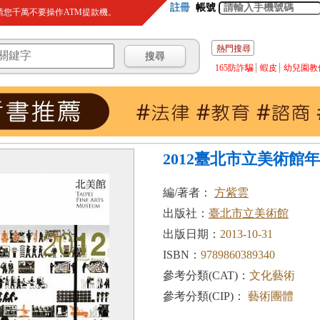
註冊
帳號
您千萬不要操作ATM提款機。
熱門搜尋
165防詐騙
蝦皮
幼兒園教
2012臺北市立美術館
編/著者：
方紫雲
出版社：
臺北市立美術館
出版日期：
2013-10-31
ISBN：
9789860389340
參考分類(CAT)：
文化藝術
參考分類(CIP)：
藝術團體