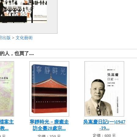
府出版
>
文化藝術
人，也買了....
檔案主
寧靜時光－療癒走
吳嵩慶日記(一)1947
-19...
...
訪全臺28處宗...
定價：600 元
 元
定價：350 元