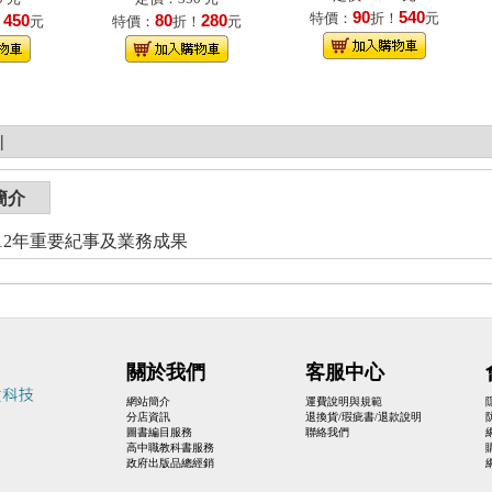
90
540
特價：
折！
元
450
80
280
！
元
特價：
折！
元
|
簡介
012年重要紀事及業務成果
關於我們
客服中心
網站簡介
運費說明與規範
分店資訊
退換貨/瑕疵書/退款說明
圖書編目服務
聯絡我們
高中職教科書服務
政府出版品總經銷