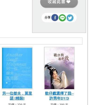
f
分享
另一位桀夫．莫里
歌仔戲選擇了我─
諾 [精裝]
許秀年DVD
定價：350 元
定價：300 元