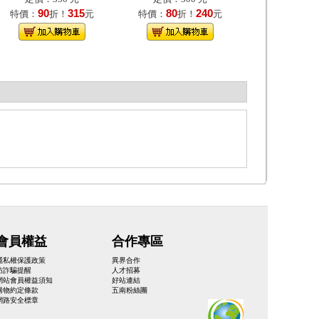
90
315
80
240
特價：
折！
元
特價：
折！
元
會員權益
合作專區
隱私權保護政策
異界合作
防詐騙提醒
人才招募
網站會員權益須知
好站連結
購物約定條款
五南粉絲團
網路安全標章