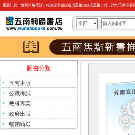
重要訊息：慎防詐騙電話，絕無簽單錯誤造成重複扣款或重複出貨，請您千萬不要操
圖書分類
五南本版
公職考試
教科專業
政府出版
暢銷精選