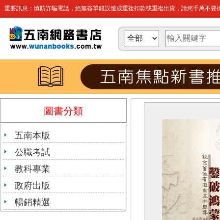
重要訊息：慎防詐騙電話，絕無簽單錯誤造成重複扣款或重複出貨，請您千萬不要操
圖書分類
五南本版
公職考試
教科專業
政府出版
暢銷精選