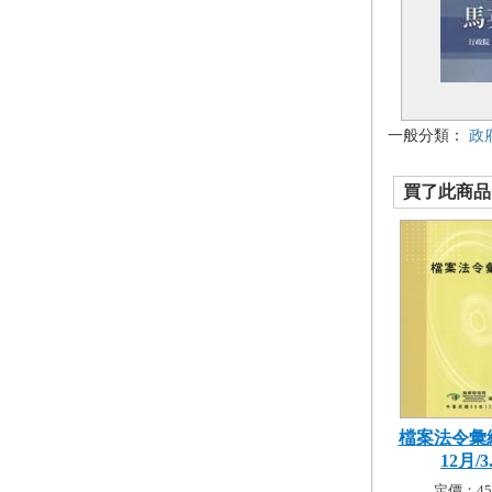
一般分類：
政
買了此商品的
檔案法令彙編
12月/3.
定價：45