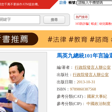
註冊
帳號
您千萬不要操作ATM提款機。
熱門搜尋
165防詐騙
蝦皮
幼兒園教
馬英九總統101年言論
編/著者：
行政院發言人辦公室
出版社：
行政院發言人辦公室
出版日期：
2013-10-31
ISBN：
9789860387568
參考分類(CAT)：
國家大事紀
參考分類(CIP)：
中國政治制度