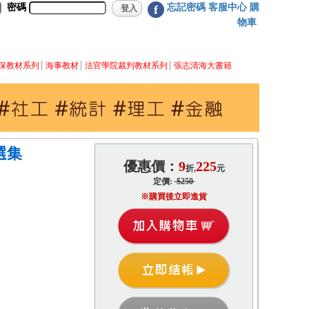
密碼
忘記密碼
客服中心
購
f
物車
保教材系列
海事教材
法官學院裁判教材系列
張志清海大書籍
選集
優惠價：
9
225
折,
元
定價:
$250
※購買後立即進貨