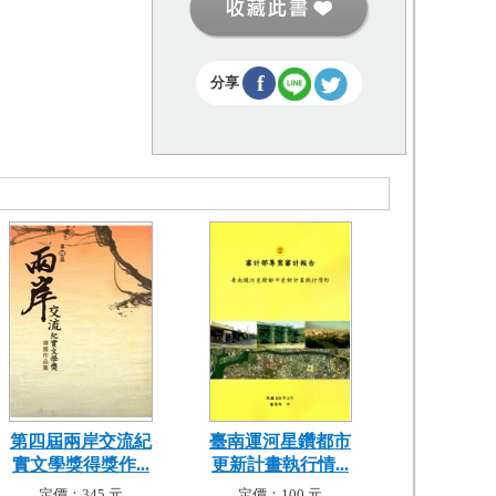
f
分享
第四屆兩岸交流紀
臺南運河星鑽都市
實文學獎得獎作...
更新計畫執行情...
定價：345 元
定價：100 元