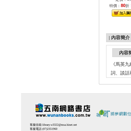
80
特價：
折
|
內容簡介
內容
《馬英九
詞、談話
客服信箱:
library.w3322@msa.hinet.net
客服電話:(07)2351960