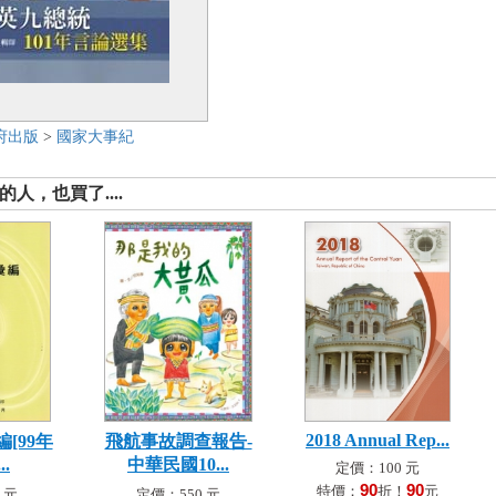
府出版
>
國家大事紀
人，也買了....
2018 Annual Rep...
[99年
飛航事故調查報告-
..
中華民國10...
定價：100 元
90
90
特價：
折！
元
 元
定價：550 元