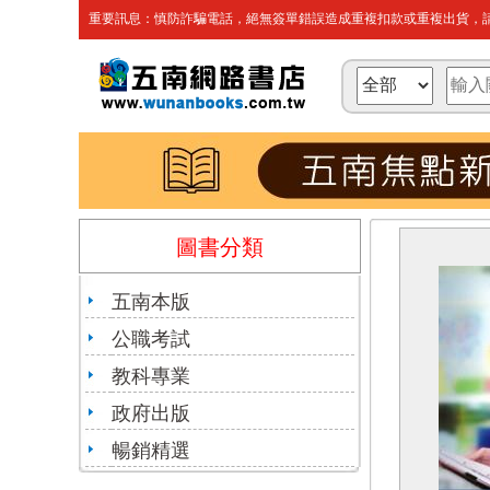
重要訊息：慎防詐騙電話，絕無簽單錯誤造成重複扣款或重複出貨，請
圖書分類
五南本版
公職考試
教科專業
政府出版
暢銷精選