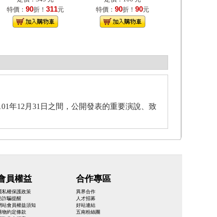
90
311
90
90
特價：
折！
元
特價：
折！
元
101年12月31日之間，公開發表的重要演說、致
會員權益
合作專區
隱私權保護政策
異界合作
防詐騙提醒
人才招募
網站會員權益須知
好站連結
購物約定條款
五南粉絲團