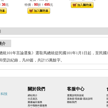
36
90
495
！
元
特價：
折！
元
|
簡介
總統101年言論選集》選取馬總統從民國101年1月1日起，至民國
和受訪紀錄，凡69篇，共計15萬餘字。
關於我們
客服中心
網站簡介
運費說明與規範
分店資訊
退換貨/瑕疵書/退款說明
圖書編目服務
聯絡我們
高中職教科書服務