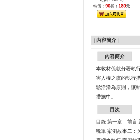
90
180
特價：
折！
元
|
內容簡介
|
內容簡介
本教材係就分署執
害人權之虞的執行
鬆活潑為原則，讓
措施中。
目次
目錄 第一章 前言
稅單 案例故事二：