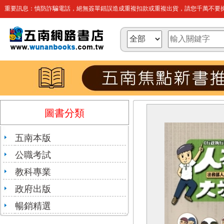
重要訊息：慎防詐騙電話，絕無簽單錯誤造成重複扣款或重複出貨，請您千萬不要操
圖書分類
五南本版
公職考試
教科專業
政府出版
暢銷精選