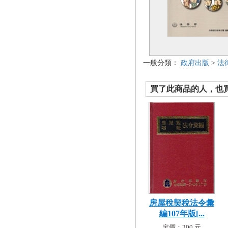
一般分類：
政府出版
>
法
買了此商品的人，也買了.
房屋稅契稅法令彙
編107年版[...
定價：200 元