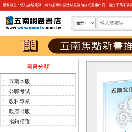
重要訊息：慎防詐騙電話，絕無簽單錯誤造成重複扣款或重複出貨，請您千萬不要操
圖書分類
五南本版
公職考試
教科專業
政府出版
暢銷精選