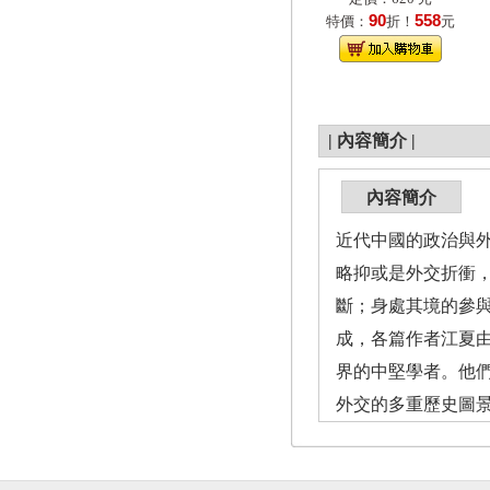
90
558
特價：
折！
元
|
內容簡介
|
內容簡介
近代中國的政治與
略抑或是外交折衝
斷；身處其境的參
成，各篇作者江夏
界的中堅學者。他
外交的多重歷史圖