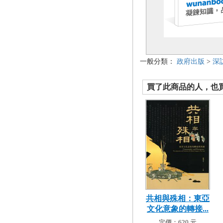
一般分類：
政府出版
>
深
買了此商品的人，也買了.
共相與殊相：東亞
文化意象的轉接...
定價：620 元