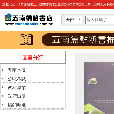
重要訊息：慎防詐騙電話，絕無簽單錯誤造成重複扣款或重複出貨，請您千萬不要操
圖書分類
五南本版
公職考試
教科專業
政府出版
暢銷精選