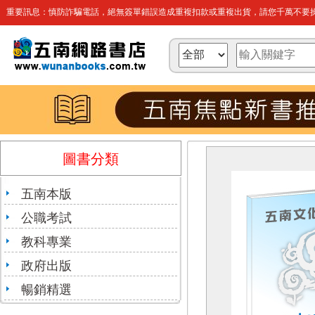
重要訊息：慎防詐騙電話，絕無簽單錯誤造成重複扣款或重複出貨，請您千萬不要操
圖書分類
五南本版
公職考試
教科專業
政府出版
暢銷精選