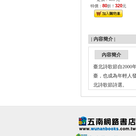
80
320
特價：
折！
元
|
內容簡介
|
內容簡介
臺北詩歌節自200
臺，也成為年輕人發
北詩歌節詩選。