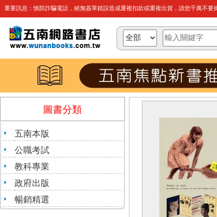
重要訊息：慎防詐騙電話，絕無簽單錯誤造成重複扣款或重複出貨，請您千萬不要操
圖書分類
五南本版
公職考試
教科專業
政府出版
暢銷精選