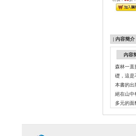
|
內容簡介
內容
森林一直
礎，這是
本書的出
絕在山中
多元的面