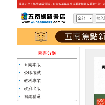
重要訊息：慎防詐騙電話，絕無簽單錯誤造成重複扣款或重複出貨，請
圖書分類
五南本版
公職考試
教科專業
政府出版
暢銷精選