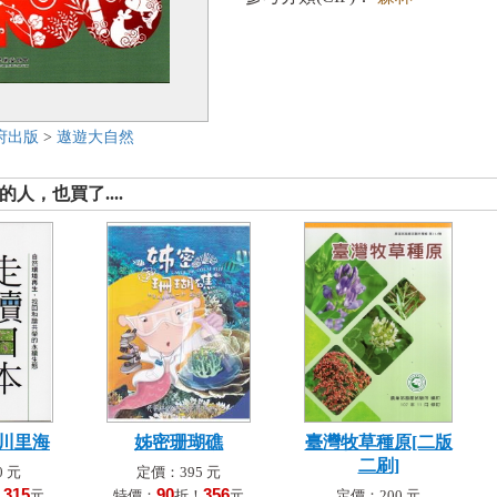
府出版
>
遨遊大自然
人，也買了....
川里海
姊密珊瑚礁
臺灣牧草種原[二版
二刷]
 元
定價：395 元
315
90
356
！
元
特價：
折！
元
定價：200 元