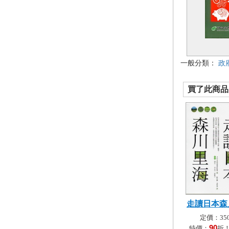
一般分類：
政
買了此商品的
走讀日本森
定價：350
90
特價：
折