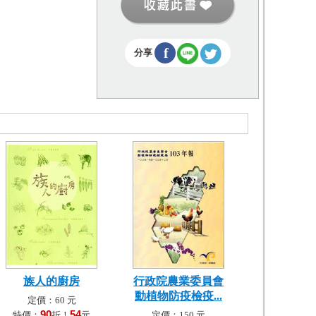
f
分享
族人的廚房
行政院農業委員會
動植物防疫檢疫...
定價：60 元
90
54
特價：
折！
元
定價：150 元