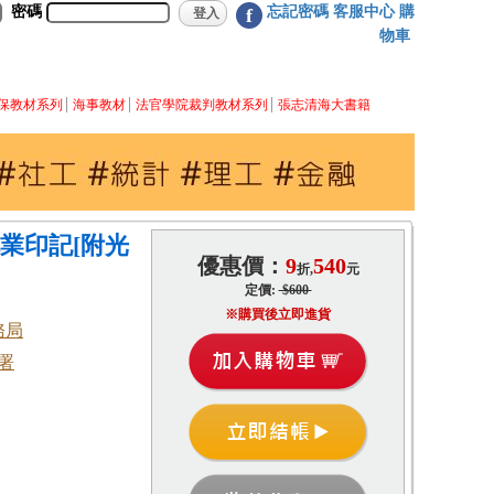
密碼
忘記密碼
客服中心
購
f
物車
保教材系列
海事教材
法官學院裁判教材系列
張志清海大書籍
業印記[附光
優惠價：
9
540
折,
元
定價:
$600
※購買後立即進貨
務局
署