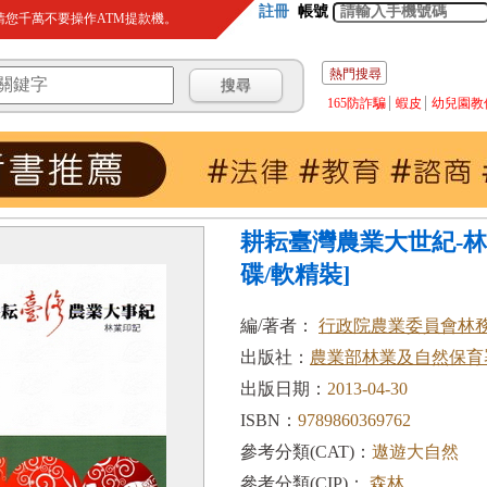
註冊
帳號
您千萬不要操作ATM提款機。
熱門搜尋
165防詐騙
蝦皮
幼兒園教
耕耘臺灣農業大世紀-林
碟/軟精裝]
編/著者：
行政院農業委員會林
出版社：
農業部林業及自然保育
出版日期：
2013-04-30
ISBN：
9789860369762
參考分類(CAT)：
遨遊大自然
參考分類(CIP)：
森林