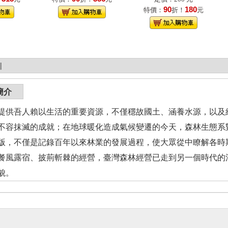
90
180
特價：
折！
元
|
簡介
提供吾人賴以生活的重要資源，不僅穩故國土、涵養水源，以及
不容抹滅的成就；在地球暖化造成氣候變遷的今天，森林生態系
版，不僅是記錄百年以來林業的發展過程，使大眾從中瞭解各時
餐風露宿、披荊斬棘的經營，臺灣森林經營已走到另一個時代的
貌。