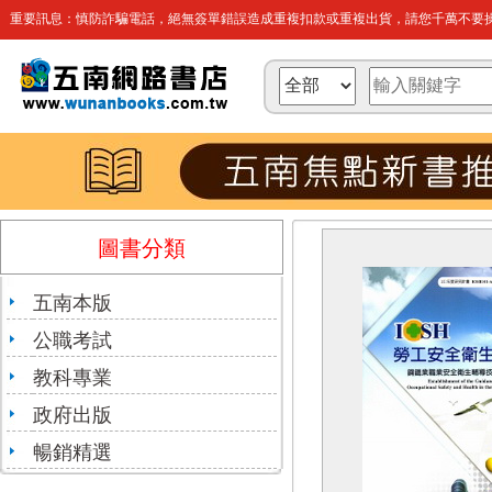
重要訊息：慎防詐騙電話，絕無簽單錯誤造成重複扣款或重複出貨，請您千萬不要操
圖書分類
五南本版
公職考試
教科專業
政府出版
暢銷精選