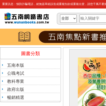
重要訊息：慎防詐騙電話，絕無簽單錯誤造成重複扣款或重複出貨，請您千萬不要操
圖書分類
五南本版
公職考試
教科專業
政府出版
暢銷精選