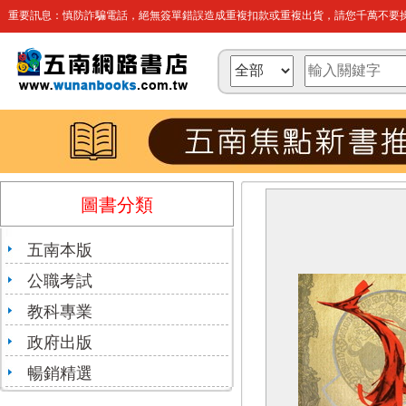
重要訊息：慎防詐騙電話，絕無簽單錯誤造成重複扣款或重複出貨，請您千萬不要操
圖書分類
五南本版
公職考試
教科專業
政府出版
暢銷精選