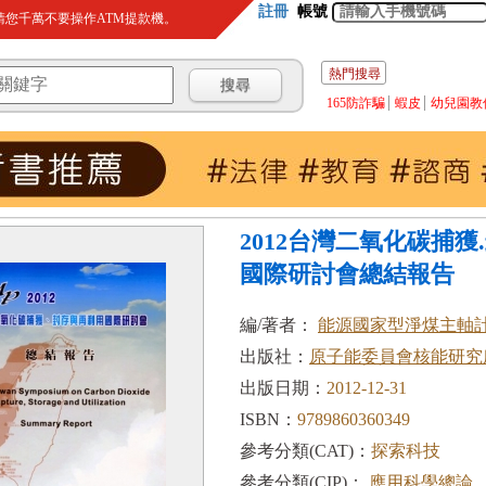
註冊
帳號
您千萬不要操作ATM提款機。
熱門搜尋
165防詐騙
蝦皮
幼兒園教
2012台灣二氧化碳捕獲
國際研討會總結報告
編/著者：
能源國家型淨煤主軸計畫(
出版社：
原子能委員會核能研究
出版日期：
2012-12-31
ISBN：
9789860360349
參考分類(CAT)：
探索科技
參考分類(CIP)：
應用科學總論