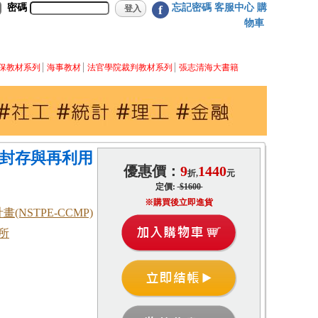
密碼
忘記密碼
客服中心
購
f
物車
保教材系列
海事教材
法官學院裁判教材系列
張志清海大書籍
.封存與再利用
優惠價：
9
1440
折,
元
定價:
$1600
※購買後立即進貨
NSTPE-CCMP)
所