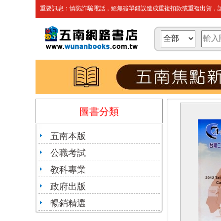
重要訊息：慎防詐騙電話，絕無簽單錯誤造成重複扣款或重複出貨，請
圖書分類
五南本版
公職考試
教科專業
政府出版
暢銷精選