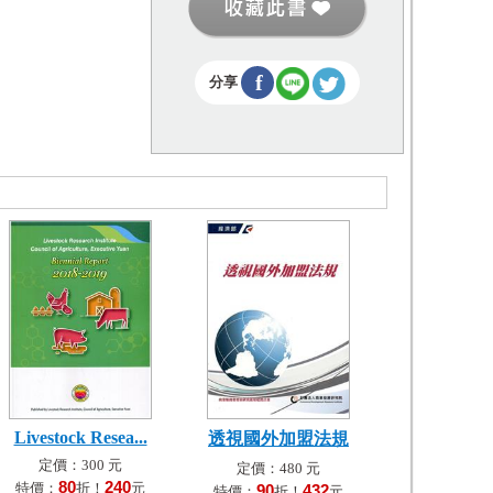
f
分享
Livestock Resea...
透視國外加盟法規
定價：300 元
定價：480 元
80
240
特價：
折！
元
90
432
特價：
折！
元