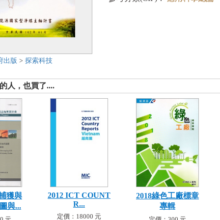
府出版
>
探索科技
人，也買了....
2012 ICT COUNT
捕獲與
2018綠色工廠標章
R...
與...
專輯
定價：18000 元
0 元
定價：300 元