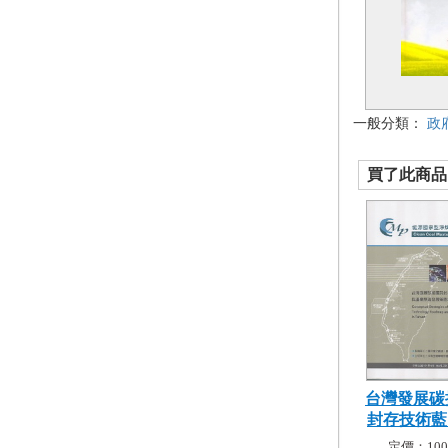
一般分類：
政
買了此商品的
台灣發展碳
封存技術藍圖
定價：100