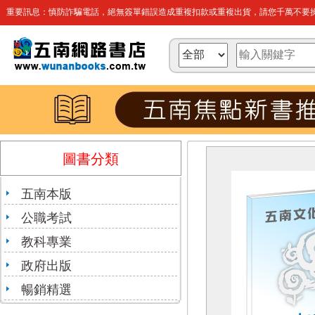
重要訊息：慎防詐騙電話，絕無簽單錯誤造成重複扣款或重複出貨，請您千萬不要操
圖書分類
五南本版
公職考試
教科專業
政府出版
暢銷精選