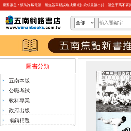
重要訊息：慎防詐騙電話，絕無簽單錯誤造成重複扣款或重複出貨，請您千萬不要操
圖書分類
五南本版
公職考試
教科專業
政府出版
暢銷精選