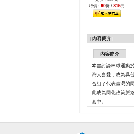
90
315
特價：
折！
元
|
內容簡介
|
內容簡介
本書討論棒球運動
灣人喜愛，成為具
合組了代表臺灣的
此成為同化政策脈
套中。