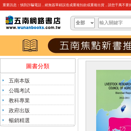
重要訊息：慎防詐騙電話，絕無簽單錯誤造成重複扣款或重複出貨，請您千萬不要操
圖書分類
五南本版
公職考試
教科專業
政府出版
暢銷精選