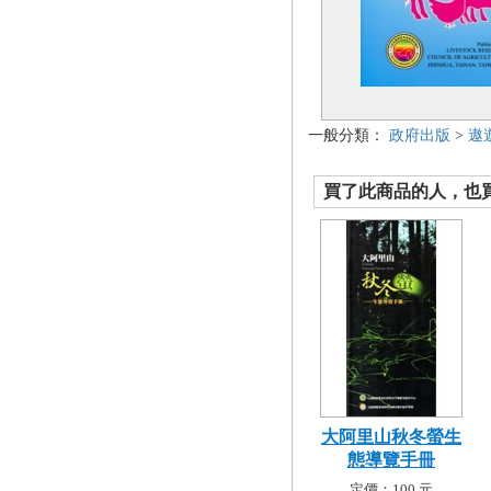
一般分類：
政府出版
>
遨
買了此商品的人，也買了.
大阿里山秋冬螢生
態導覽手冊
定價：100 元