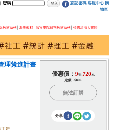
密碼
忘記密碼
客服中心
購
f
物車
保教材系列
海事教材
法官學院裁判教材系列
張志清海大書籍
管理策進計畫
優惠價：
9
720
折,
元
定價:
$800
無法訂購
f
分享
境工程