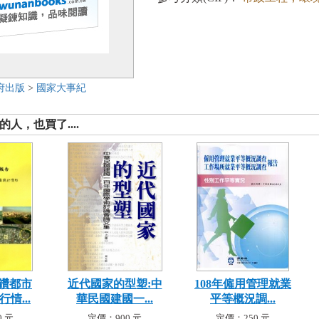
府出版
>
國家大事紀
人，也買了....
鑽都市
近代國家的型塑:中
108年僱用管理就業
情...
華民國建國一...
平等概況調...
 元
定價：900 元
定價：250 元