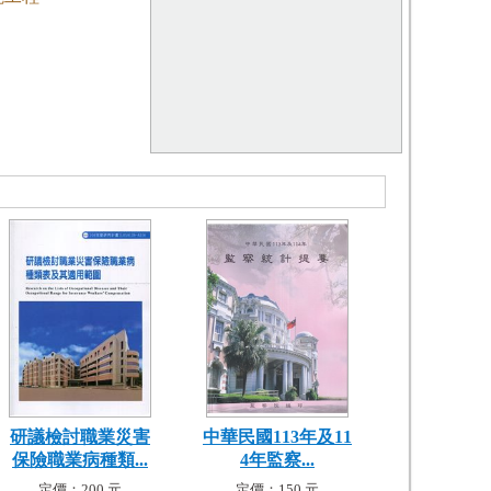
研議檢討職業災害
中華民國113年及11
保險職業病種類...
4年監察...
定價：200 元
定價：150 元