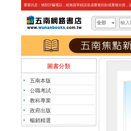
重要訊息：慎防詐騙電話，絕無簽單錯誤造成重複扣款或重複出貨，請
圖書分類
五南本版
公職考試
教科專業
政府出版
暢銷精選