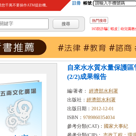
註冊
帳號
您千萬不要操作ATM提款機。
熱門搜尋
165防詐騙
蝦皮
幼兒園教
自來水水質水量保護區
(2/2)成果報告
編/著者：
經濟部水利署
出版社：
經濟部水利署
出版日期：
2012-12-01
ISBN：
9789860354034
參考分類(CAT)：
國家大事紀
參考分類(CIP)：
市政工程；環