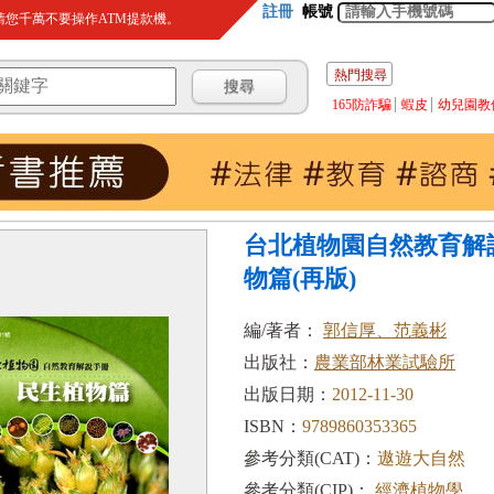
註冊
帳號
您千萬不要操作ATM提款機。
熱門搜尋
165防詐騙
蝦皮
幼兒園教
台北植物園自然教育解
物篇(再版)
編/著者：
郭信厚、范義彬
出版社：
農業部林業試驗所
出版日期：
2012-11-30
ISBN：
9789860353365
參考分類(CAT)：
遨遊大自然
參考分類(CIP)：
經濟植物學