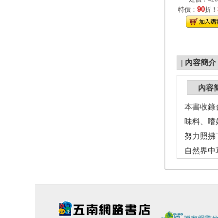
90
特價：
折！
|
內容簡介
內容
本書收錄
味料、嗜
努力照拂
自然界中