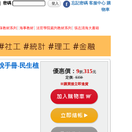
密碼
忘記密碼
客服中心
購
f
物車
保教材系列
海事教材
法官學院裁判教材系列
張志清海大書籍
說手冊-民生植
優惠價：
9
315
折,
元
定價:
$350
※購買後立即進貨