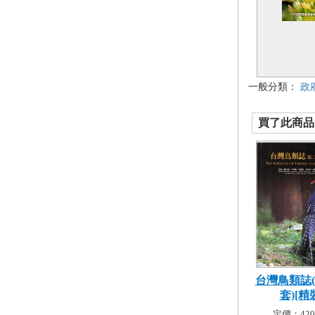
一般分類：
政
買了此商品的
台灣鳥類誌
套)[精
定價：420