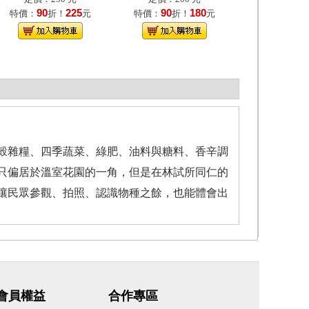
90
225
90
180
特價：
折！
元
特價：
折！
元
穀雜糧、四季蔬菜、綠肥、油料與糖料、香辛調
雖只偏居於溫室花園的一角，但是在林試所同仁的
讓民眾參觀、拍照、認識物種之餘，也能體會出
會員權益
合作專區