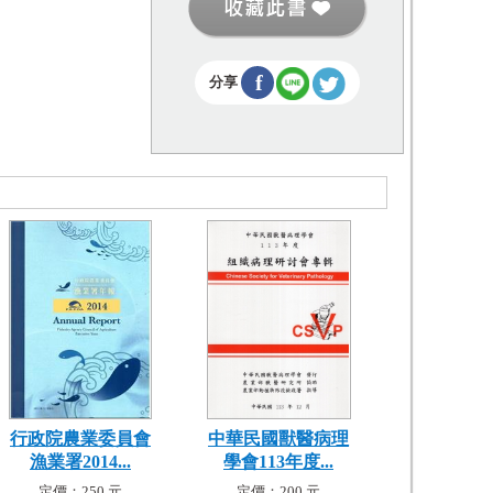
f
分享
行政院農業委員會
中華民國獸醫病理
漁業署2014...
學會113年度...
定價：250 元
定價：200 元