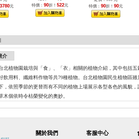
90
522
特價：
折！
元
3780
90
90
元
特價：
折！
元
|
簡介
台北植物園栽培與「食」、「衣」相關的植物介紹，其中包括五
好飲用料、纖維料作物等共79種植物。台北植物園民生植物區
下，依照季節的更替而有不同的植物上場展示各型各色的風貌，
草木個依時令枯榮變化的奧妙。
關於我們
客服中心