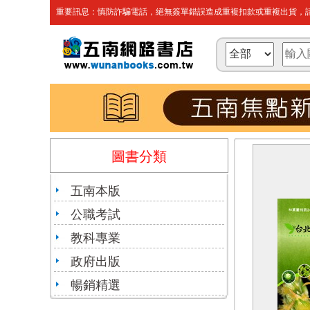
重要訊息：慎防詐騙電話，絕無簽單錯誤造成重複扣款或重複出貨，請
圖書分類
五南本版
公職考試
教科專業
政府出版
暢銷精選