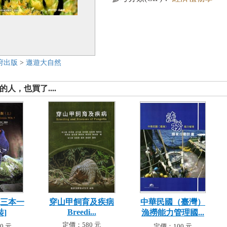
府出版
>
遨遊大自然
人，也買了....
(三本一
穿山甲飼育及疾病
中華民國（臺灣）
Breedi...
裝]
漁撈能力管理國...
定價：580 元
0 元
定價：100 元