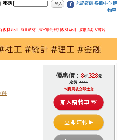
密碼
忘記密碼
客服中心
購
f
物車
保教材系列
海事教材
法官學院裁判教材系列
張志清海大書籍
優惠價：
8
328
折,
元
定價:
$410
※購買後立即進貨
創科