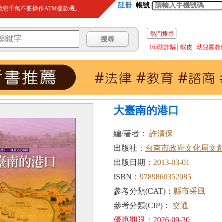
註冊
帳號
您千萬不要操作ATM提款機。
熱門搜尋
165防詐騙
蝦皮
幼兒園教
大臺南的港口
編/著者：
許清保
出版社：
台南市政府文化局文
出版日期：
2013-03-01
ISBN：
9789860352085
參考分類(CAT)：
縣市采風
參考分類(CIP)：
交通
優惠期限：2026-09-30