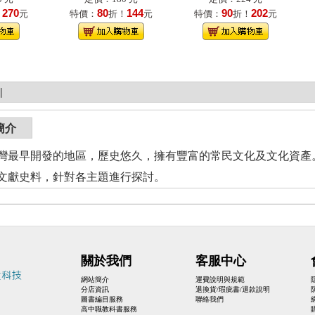
270
80
144
90
202
！
元
特價：
折！
元
特價：
折！
元
|
簡介
灣最早開發的地區，歷史悠久，擁有豐富的常民文化及文化資產
文獻史料，針對各主題進行探討。
關於我們
客服中心
網站簡介
運費說明與規範
分店資訊
退換貨/瑕疵書/退款說明
圖書編目服務
聯絡我們
高中職教科書服務