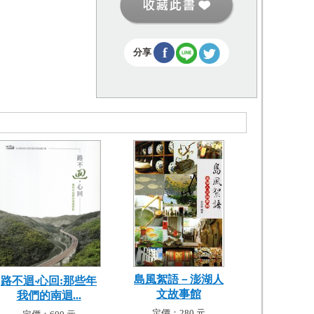
f
分享
島風絮語－澎湖人
路不迴‧心回:那些年
文故事館
我們的南迴...
定價：280 元