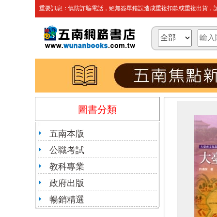
重要訊息：慎防詐騙電話，絕無簽單錯誤造成重複扣款或重複出貨，請
圖書分類
五南本版
公職考試
教科專業
政府出版
暢銷精選