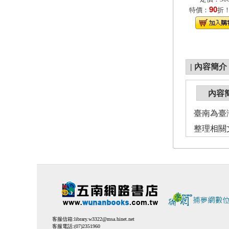
90
特價：
折
|
內容簡介
內容
臺南為臺
整理相關
客服信箱:
library.w3322@msa.hinet.net
客服電話:(07)2351960