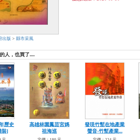
府出版
>
縣市采風
人，也買了....
年歷史
高雄林園鳳芸宮媽
發現竹塹在地產業
精裝]
祖海巡
聲音-竹塹產業...
 元
定價：180 元
定價：224 元