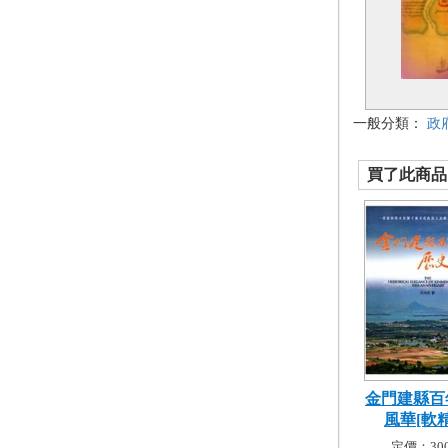
一般分類：
政
買了此商品的
金門建縣百
風華[軟
定價：300