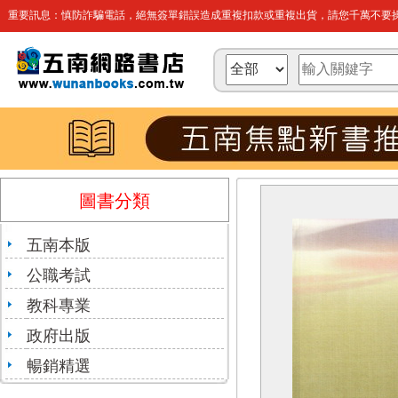
重要訊息：慎防詐騙電話，絕無簽單錯誤造成重複扣款或重複出貨，請您千萬不要操
圖書分類
五南本版
公職考試
教科專業
政府出版
暢銷精選