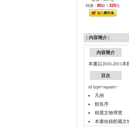
80
320
特價：
折！
元
|
內容簡介
|
內容簡介
本書以2010-20
目次
ul type=square>
凡例
館長序
精選文物導覽
本書收錄館藏文