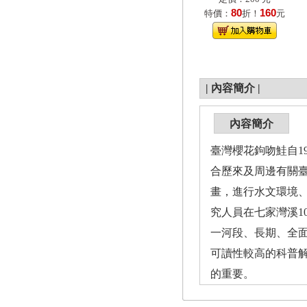
80
160
特價：
折！
元
|
內容簡介
|
內容簡介
臺灣櫻花鉤吻鮭自1
合歷來及周邊有關臺
畫，進行水文環境
究人員在七家灣溪1
一河段、長期、全
可讀性較高的科普
的重要。