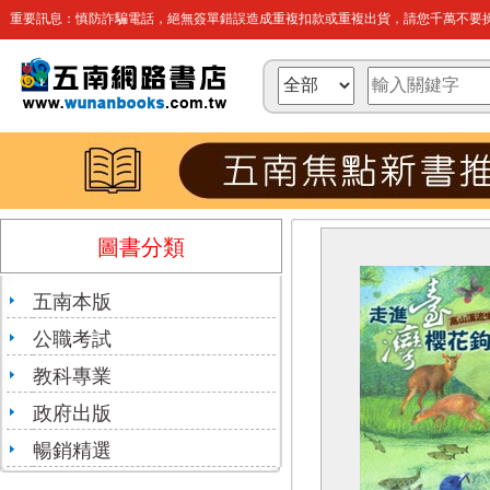
重要訊息：慎防詐騙電話，絕無簽單錯誤造成重複扣款或重複出貨，請您千萬不要操
圖書分類
五南本版
公職考試
教科專業
政府出版
暢銷精選