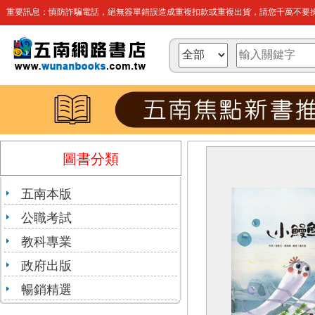
重要訊息：慎防詐騙電話，絕無簽單錯誤造成重複扣款或重複出貨，請您千萬不要操
圖書分類
五南本版
公職考試
教科專業
政府出版
暢銷精選