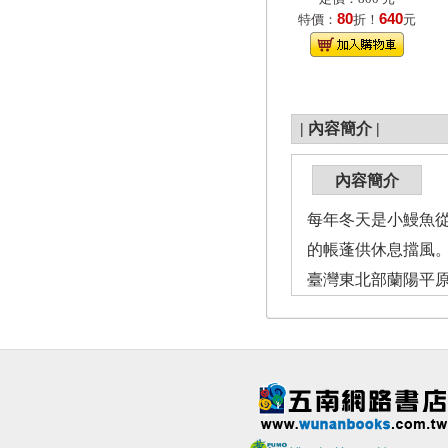
80
640
特價：
折！
元
|
內容簡介
|
內容簡介
每年冬天是小鰻魚
的帳蓬供休息擋風
臺灣東北部蘭陽平