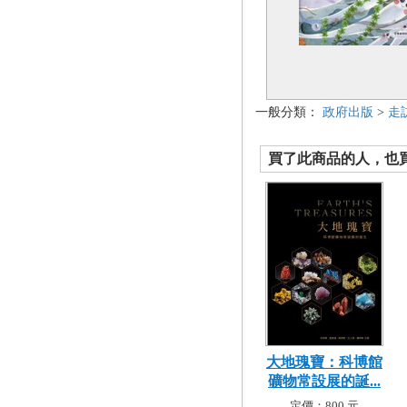
一般分類：
政府出版
>
走
買了此商品的人，也買了.
大地瑰寶：科博館
礦物常設展的誕...
定價：800 元