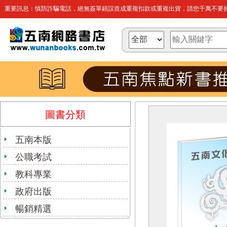
重要訊息：慎防詐騙電話，絕無簽單錯誤造成重複扣款或重複出貨，請您千萬不要操
圖書分類
五南本版
公職考試
教科專業
政府出版
暢銷精選