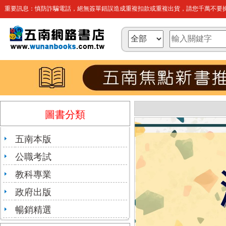
重要訊息：慎防詐騙電話，絕無簽單錯誤造成重複扣款或重複出貨，請您千萬不要操
圖書分類
五南本版
公職考試
教科專業
政府出版
暢銷精選