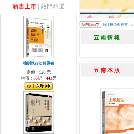
新書上市
|
熱門精選
救護技術教科書
熱門關鍵字
五 南 情 
強制執行法解題書
五 南 本 
定價：520 元
特價：
85
折！
442
元