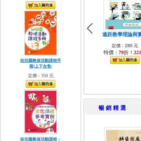
遠距教學理論與
定價：280 元
特價：
79
折！
22
幼兒園教保活動課程手
冊[上下合售/
定價：350 元
暢 銷 精 
幼兒園教保活動課程－