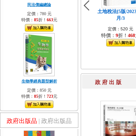
民法債編總論
土地稅法[5版/202
定價：780 元
月/3
特價：
85
折！
663
元
定價：520 元
特價：
9
折！
468
生物學經典題型解析
政 府 出 
定價：850 元
特價：
85
折！
723
元
政府出版品
|
政府出版品