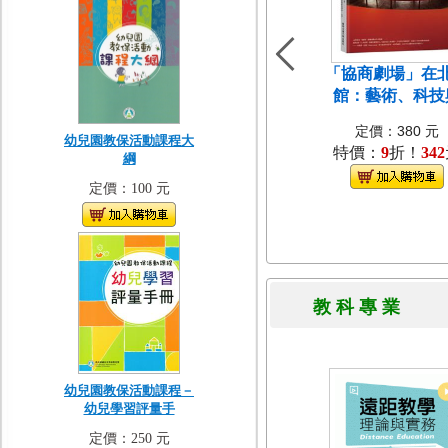
「協商劇場」在
館：藝術、科技
定價：380 元
幼兒園教保活動課程大
特價：
9
折！
342
綱
定價：100 元
教 科 專 
幼兒園教保活動課程－
幼兒學習評量手
定價：250 元