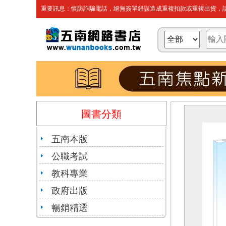
重要訊息：慎防詐騙電話，絕無簽單錯誤造成重複扣款或重複出貨，請
圖書分類
五南本版
公職考試
教科專業
政府出版
暢銷精選