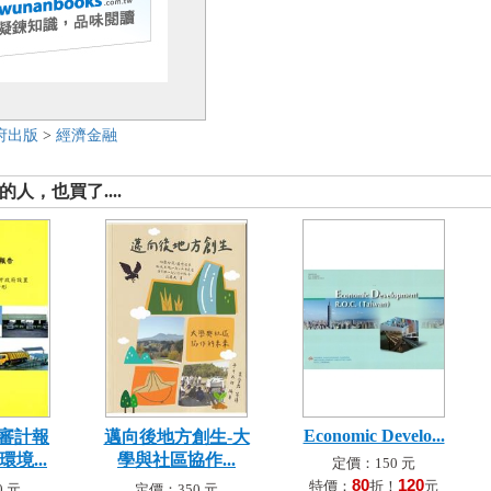
府出版
>
經濟金融
人，也買了....
Economic Develo...
審計報
邁向後地方創生-大
境...
學與社區協作...
定價：150 元
80
120
特價：
折！
元
 元
定價：350 元