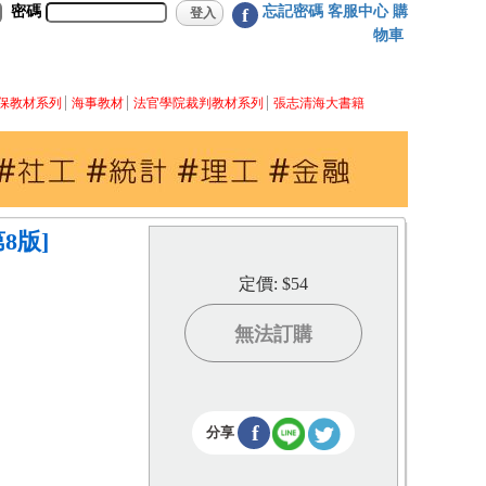
密碼
忘記密碼
客服中心
購
f
物車
保教材系列
海事教材
法官學院裁判教材系列
張志清海大書籍
8版]
定價: $54
無法訂購
f
分享