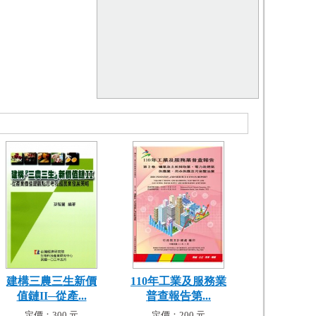
建構三農三生新價
110年工業及服務業
值鏈II─從產...
普查報告第...
定價：300 元
定價：200 元