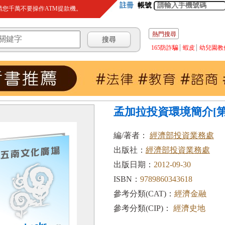
註冊
帳號
您千萬不要操作ATM提款機。
熱門搜尋
165防詐騙
蝦皮
幼兒園教
孟加拉投資環境簡介[第
編/著者：
經濟部投資業務處
出版社：
經濟部投資業務處
出版日期：
2012-09-30
ISBN：
9789860343618
參考分類(CAT)：
經濟金融
參考分類(CIP)：
經濟史地