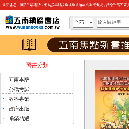
重要訊息：慎防詐騙電話，絕無簽單錯誤造成重複扣款或重複出貨，請您千萬不要操
圖書分類
五南本版
公職考試
教科專業
政府出版
暢銷精選