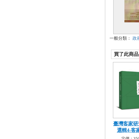
一般分類：
政
買了此商品的
臺灣客家研
選輯4-客家
定價：350