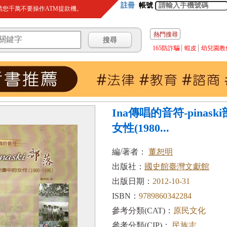
註冊
帳號
您千萬不要操作ATM提款機。
熱門搜尋
165防詐騙
蝦皮
幼兒園教
Ina傳唱的音符-pinas
女性(1980...
編/著者：
董恕明
出版社：
國史館臺灣文獻館
出版日期：
2012-10-31
ISBN：
9789860342284
參考分類(CAT)：
原民文化
參考分類(CIP)：
民族志