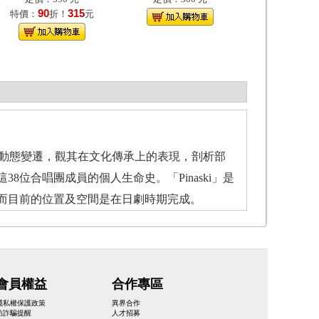
90
315
特價：
折！
元
落的歷史動態變遷，觀其在文化傳承上的表現，剖析部
位合唱團成員的個人生命史。「Pinaski」是
而目前的位置及空間是在日劇時期完成。
會員權益
合作專區
隱私權保護政策
異界合作
防詐騙提醒
人才招募