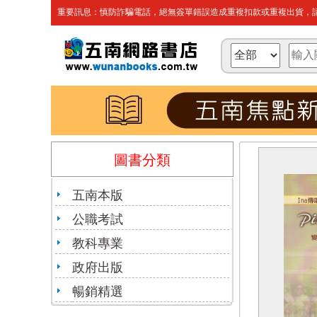
重要訊息：慎防詐騙電話，絕無簽單錯誤造成重複扣款或重複出貨，請
圖書分類
五南本版
公職考試
教科專業
政府出版
暢銷精選