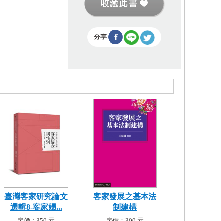
f
分享
臺灣客家研究論文
客家發展之基本法
選輯8-客家婦...
制建構
定價：350 元
定價：300 元