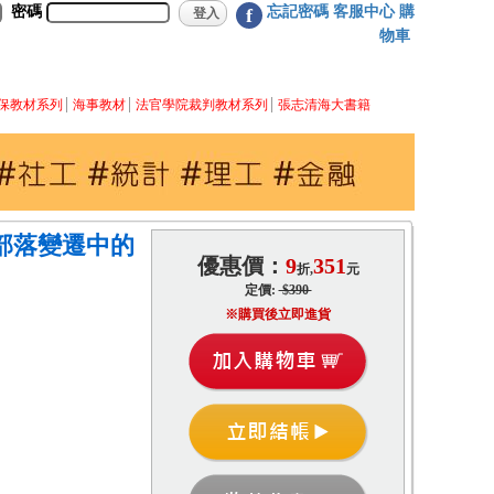
密碼
忘記密碼
客服中心
購
f
物車
保教材系列
海事教材
法官學院裁判教材系列
張志清海大書籍
ki部落變遷中的
優惠價：
9
351
折,
元
定價:
$390
※購買後立即進貨