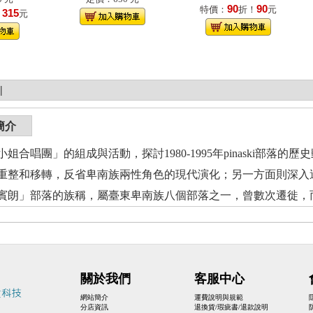
90
90
特價：
折！
元
315
！
元
|
簡介
姐合唱團」的組成與活動，探討1980-1995年pinaski部
重整和移轉，反省卑南族兩性角色的現代演化；另一方面則深入這38
賓朗」部落的族稱，屬臺東卑南族八個部落之一，曾數次遷徙，
關於我們
客服中心
網站簡介
運費說明與規範
分店資訊
退換貨/瑕疵書/退款說明