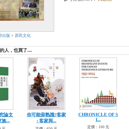
府出版
>
原民文化
人，也買了....
CHRONICLE OF S
究論文
你可能毋熟識?客家
I...
族...
: 客家與...
定價：100 元
 元
定價：650 元