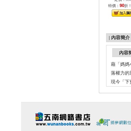
90
特價：
折
|
內容簡介
內容
藉「媽媽小
落權力的
現今「下