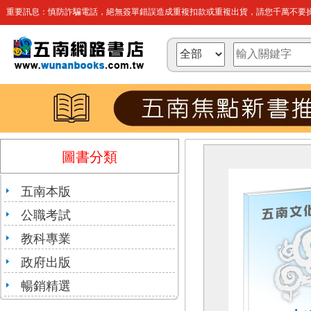
重要訊息：慎防詐騙電話，絕無簽單錯誤造成重複扣款或重複出貨，請您千萬不要操
圖書分類
五南本版
公職考試
教科專業
政府出版
暢銷精選