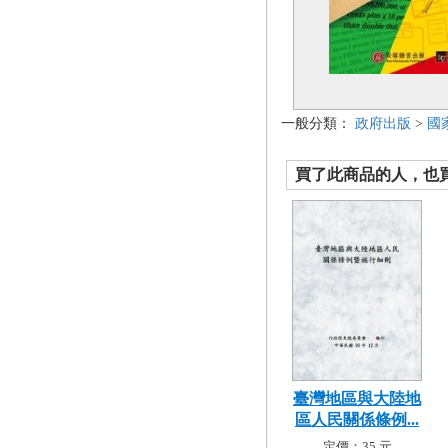
一般分類：
政府出版
>
國
買了此商品的人，也買了.
臺灣地區與大陸地
區人民關係條例...
定價：35 元