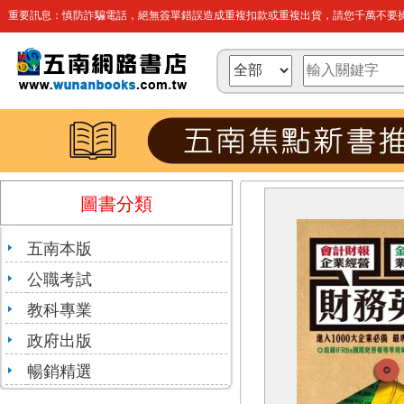
重要訊息：慎防詐騙電話，絕無簽單錯誤造成重複扣款或重複出貨，請您千萬不要操
圖書分類
五南本版
公職考試
教科專業
政府出版
暢銷精選