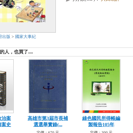
府出版
>
國家大事紀
人，也買了....
政治案
高雄市第3屆市長補
綠色國民所得帳編
榕案史
選選舉實錄(...
製報告105年
定價：670 元
定價：300 元