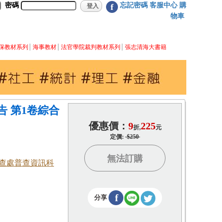
密碼
忘記密碼
客服中心
購
f
物車
保教材系列
海事教材
法官學院裁判教材系列
張志清海大書籍
告 第1卷綜合
優惠價：
9
225
折,
元
定價:
$250
無法訂購
查處普查資訊科
f
分享