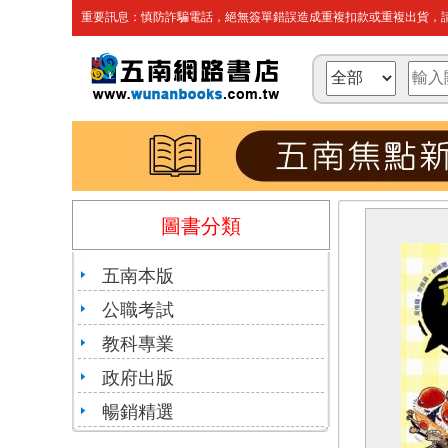
重要訊息：慎防詐騙電話，絕無簽單錯誤造成重複扣款或重複出貨，請
圖書分類
五南本版
公職考試
教科專業
政府出版
暢銷精選