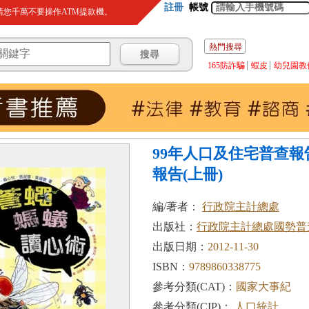
註冊
帳號
您千萬不要操作ATM提款機。
熱門搜尋
165防詐騙
蝦皮
幼兒園教
99年人口及住宅普查報
報告(上冊)
編/著者：
行政院主計總處
出版社：
行政院主計總處國勢普
出版日期：
2012-11-30
ISBN：
9789860338775
參考分類(CAT)：
國家大事紀
參考分類(CIP)：
人口統計