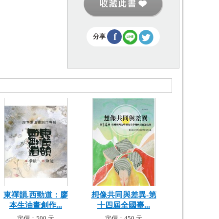
f
分享
東禪韻.西勁道：廖
想像共同與差異-第
本生油畫創作...
十四屆全國臺...
定價：500 元
定價：450 元