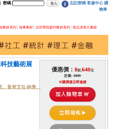
密碼
忘記密碼
客服中心
購
f
物車
保教材系列
海事教材
法官學院裁判教材系列
張志清海大書籍
國際科技藝術展
優惠價：
8
640
折,
元
定價:
$800
※購買後立即進貨
克、曼努艾拉‧納弗、