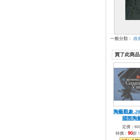
一般分類：
政
買了此商品的
陶藝觀象-20
國際陶藝.
定價：800
90
特價：
折