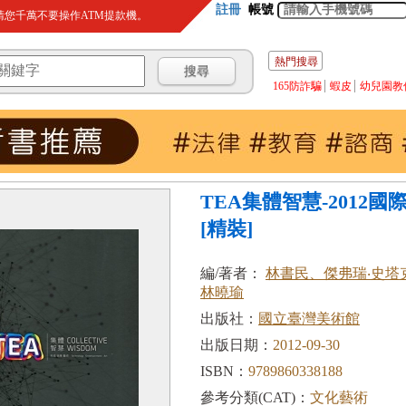
註冊
帳號
您千萬不要操作ATM提款機。
熱門搜尋
165防詐騙
蝦皮
幼兒園教
TEA集體智慧-2012
[精裝]
編/著者：
林書民、傑弗瑞‧史塔
林曉瑜
出版社：
國立臺灣美術館
出版日期：
2012-09-30
ISBN：
9789860338188
參考分類(CAT)：
文化藝術