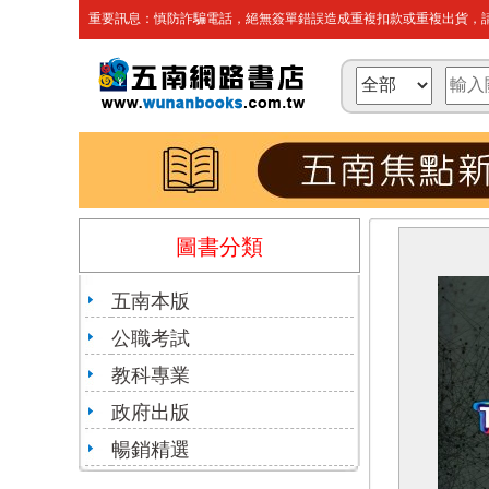
重要訊息：慎防詐騙電話，絕無簽單錯誤造成重複扣款或重複出貨，請
圖書分類
五南本版
公職考試
教科專業
政府出版
暢銷精選