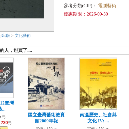
參考分類(CIP)：
電腦藝術
優惠期限：2026-09-30
府出版
>
文化藝術
人，也買了....
12臺灣
..
國立臺灣藝術教育
南瀛歷史、社會與
 元
館2009年報
文化 IV: ...
720
！
元
定價：350 元
定價：550 元