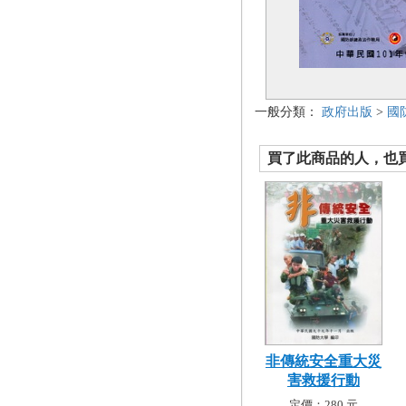
一般分類：
政府出版
>
國
買了此商品的人，也買了.
非傳統安全重大災
害救援行動
定價：280 元