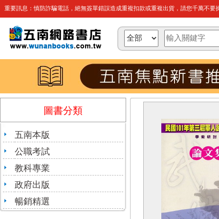
重要訊息：慎防詐騙電話，絕無簽單錯誤造成重複扣款或重複出貨，請您千萬不要操
圖書分類
五南本版
公職考試
教科專業
政府出版
暢銷精選