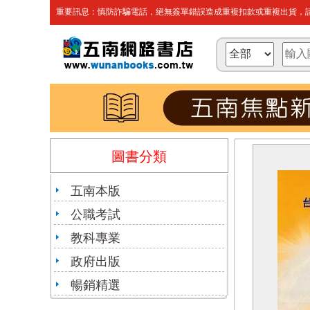
重要訊息：慎防詐騙電話，絕無簽單錯誤造成重複扣款或重複出貨，請
圖書分類
五南本版
公職考試
教科專業
政府出版
暢銷精選