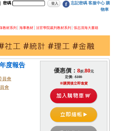
密碼
忘記密碼
客服中心
購
f
物車
保教材系列
海事教材
法官學院裁判教材系列
張志清海大書籍
)年度報告
優惠價：
8
80
折,
元
定價:
$100
委員會
※購買後立即進貨
員會