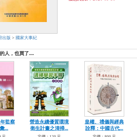
府出版
>
國家大事紀
人，也買了....
1年監察
營造永續優質環境
皇權、禮儀與經典
...
衛生計畫之清掃...
詮釋：中國古代...
 元
定價：120 元
定價：800 元