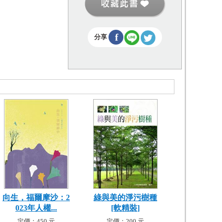
f
分享
向生，福爾摩沙：2
綠與美的淨污樹種
023年人權...
[軟精裝]
定價：450 元
定價：200 元