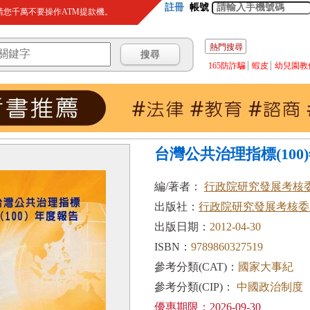
註冊
帳號
您千萬不要操作ATM提款機。
熱門搜尋
165防詐騙
蝦皮
幼兒園教
台灣公共治理指標(100
編/著者：
行政院研究發展考核
出版社：
行政院研究發展考核委
出版日期：
2012-04-30
ISBN：
9789860327519
參考分類(CAT)：
國家大事紀
參考分類(CIP)：
中國政治制度
優惠期限：2026-09-30