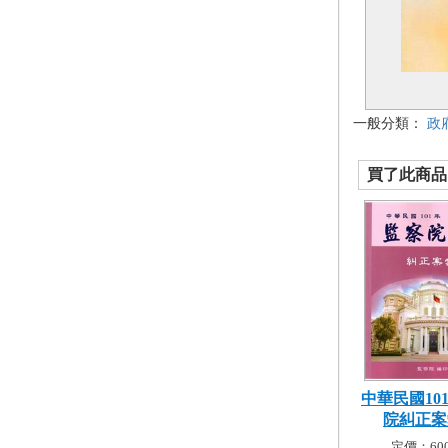
一般分類：
政
買了此商品的
中華民國10
院糾正案彙
定價：600