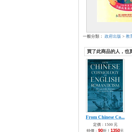
一般分類：
政府出版
>
教
買了此商品的人，也買了.
From Chinese Co...
定價：1500 元
90
1350
特價：
折！
元