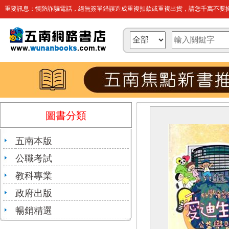
重要訊息：慎防詐騙電話，絕無簽單錯誤造成重複扣款或重複出貨，請您千萬不要操
圖書分類
五南本版
公職考試
教科專業
政府出版
暢銷精選