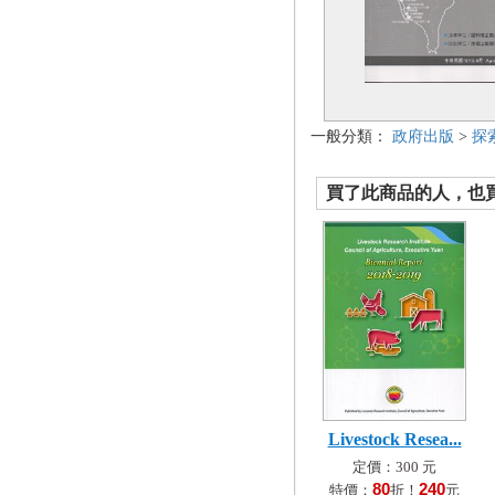
一般分類：
政府出版
>
探
買了此商品的人，也買了.
Livestock Resea...
定價：300 元
80
240
特價：
折！
元