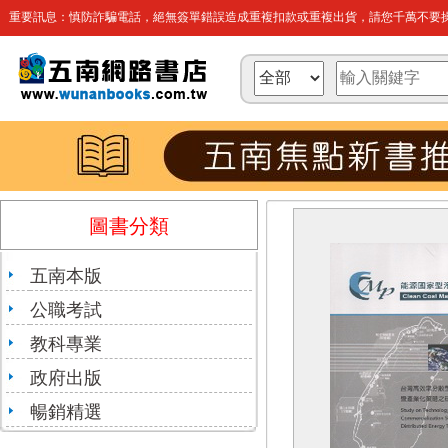
重要訊息：慎防詐騙電話，絕無簽單錯誤造成重複扣款或重複出貨，請您千萬不要操
圖書分類
五南本版
公職考試
教科專業
政府出版
暢銷精選