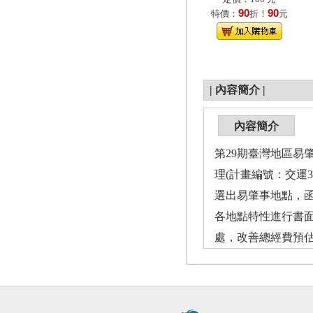
90
90
特價：
折！
元
|
內容簡介
|
內容簡介
第29期臺灣地區易
理(計畫編號：交運
選出易肇事地點，
各地點特性進行書面
處，改善總經費預估約新