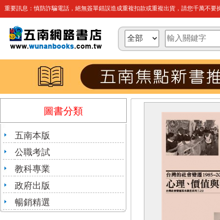
重要訊息：慎防詐騙電話，絕無簽單錯誤造成重複扣款或重複出貨，請您千萬不要操
圖書分類
五南本版
公職考試
教科專業
政府出版
暢銷精選