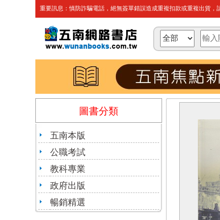
重要訊息：慎防詐騙電話，絕無簽單錯誤造成重複扣款或重複出貨，請
圖書分類
五南本版
公職考試
教科專業
政府出版
暢銷精選