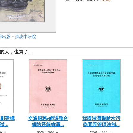
府出版
>
深訪中研院
人，也買了....
規劃建構
交通服務e網通整合
我國港灣壓艙水污
...
網站系統維運...
染問題管理法制...
0 元
定價：360 元
定價：200 元