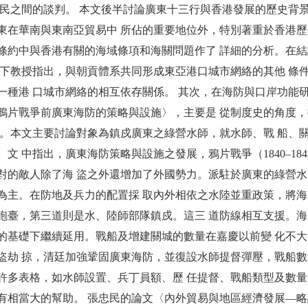
 民之間的談判。 本文後半討論廣東十三行與香港發展的歷史背景和東
東在華南與東南亞貿易中 所佔的重要地位外，特別著重於香港歷史
條約中與香港有關的海域條項和海關問題作了 詳細的分析。在
濱下教授指出，與朝貢體系共同形成東亞港口城市網絡的其他 條
一種港 口城市網絡的相互依存關係。 其次，在海防與口岸功能研
鴉片戰爭前廣東海防的策略與設施〉，主要是 從制度史的角度
施。本文主要討論對象為鎮戍廣東之綠營水師，就水師、戰 船、
。文 中指出，廣東海防策略與設施之發展，鴉片戰爭（1840–1
對的敵人除了海 盜之外還增加了外國勢力。派駐於廣東的綠營水
為主。在防地及兵力的配置採 取內外相依之水陸並重政策，將海
砲臺，第三道則是水、陸師部隊鎮戍。這三 道防線相互支援。
的基礎下繼續延用。戰船及增建關城的數量在嘉慶以前變 化不
盜劫 掠，清廷加強鞏固廣東海防，並復設水師提督彈壓，戰船數
許多表格，如水師設置、兵丁員額、歷 任提督、戰船類型及數量
有相當大的幫助。 張忠民的論文〈內外貿易與地區經濟發展—略