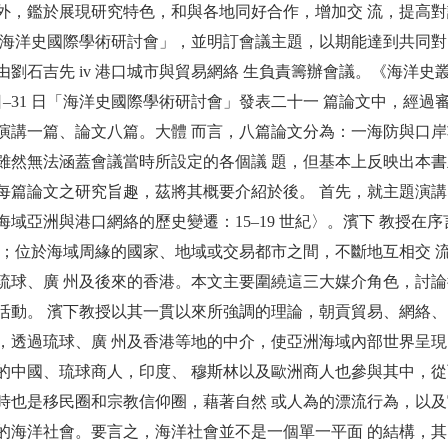
外，鑑於展現研究特色，和與各地同好合作，增加交 流，提高對話
9 年海洋史國際學術研討會」，並明訂會議主題，以期能達到共同
由劉石吉先 iv 港口城市與貿易網絡 生負責籌辦會議。《海洋史
30 日–31 日「海洋史國際學術研討會」發表二十一 篇論文中，
演講一篇、論文八篇。大體 而言，八篇論文分為：一海防與口岸
雖然無法涵蓋會議當時所設定的各個議 題，但基本上反映出本書
每篇論文之研究旨趣，茲將其概要介紹於後。 首先，就主題演講
海域亞洲與港口網絡的歷史變遷：15–19 世紀〉。濱下 教授
圈；位於海域周緣的國家、地域或交易都市之間，不斷地互相交 
琉球、廣 州及後來的香港。本文主要圍繞這三大媒介角色，討論從1
活動。 濱下教授以其一貫以來所強調的理論，朝貢貿易、網絡、
，透過琉球、廣 州及香港等地的中介，使亞洲海域內部世界呈現
的中國、琉球商人，印度、 穆斯林以及歐洲商人也參與其中，從
時也是移民圈和宗教信仰圈，藉著自然 或人為的漂流行為，以及
的海洋社會。要言之，海洋社會並不是一個單一平面 的結構，