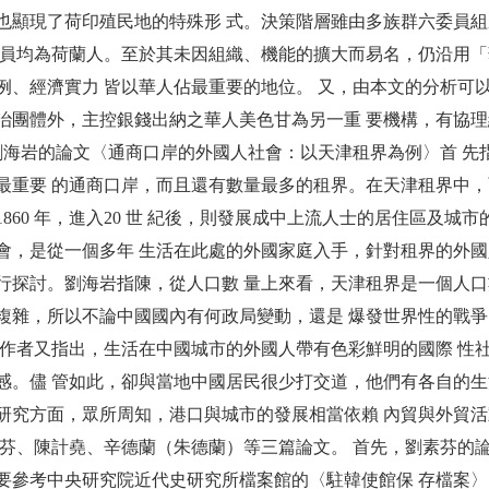
也顯現了荷印殖民地的特殊形 式。決策階層雖由多族群六委員組成，
 員均為荷蘭人。至於其未因組織、機能的擴大而易名，仍沿用「
例、經濟實力 皆以華人佔最重要的地位。 又，由本文的分析可
治團體外，主控銀錢出納之華人美色甘為另一重 要機構，有協
 劉海岩的論文〈通商口岸的外國人社會：以天津租界為例〉首 
最重要 的通商口岸，而且還有數量最多的租界。在天津租界中，
1860 年，進入20 世 紀後，則發展成中上流人士的居住區及
會，是從一個多年 生活在此處的外國家庭入手，針對租界的外國
行探討。劉海岩指陳，從人口數 量上來看，天津租界是一個人口
複雜，所以不論中國國內有何政局變動，還是 爆發世界性的戰
。作者又指出，生活在中國城市的外國人帶有色彩鮮明的國際 性
感。儘 管如此，卻與當地中國居民很少打交道，他們有各自的生
研究方面，眾所周知，港口與城市的發展相當依賴 內貿與外貿
素芬、陳計堯、辛德蘭（朱德蘭）等三篇論文。 首先，劉素芬的
要參考中央研究院近代史研究所檔案館的〈駐韓使館保 存檔案