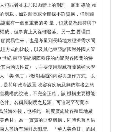
犯罪者並未加以肉體上的刑罰，嚴重 導論 vii
上的制裁，如對船長或全船採不許貿易，強制歸
應該還有一個更重要的考 量，也就是為維持與中
權威，但事實上又從輕發落。另一主 要理由
持唐船貿易往來，也是考量到長崎地方經濟需求問
處理方式的比較，以及其他東亞諸國對外國人管
9 世紀 東亞傳統國際秩序的內涵與各國間的特
看其內涵與性質〉，主要使用現藏荷蘭萊頓大學
人「美 色甘」機構組織的內容與運作方式。以
貧院，是荷印政府設置 收容有疾病及無依靠者之慈
善機構的說法，不完全正確，該 機構主要機能
美色甘」名稱與制度之起源，可追溯至荷蘭本
 殖民於海外後，也將此一制度廣施於各殖民地聚
美色甘」為 一實質的財務機構，同時也兼具借
荷人等所有族群及階層。 「華人美色甘」的組