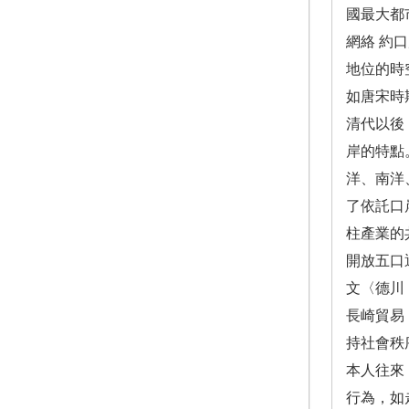
國最大都
網絡 約
地位的時
如唐宋時
清代以後
岸的特點
洋、南洋
了依託口
柱產業的
開放五口
文〈德川
長崎貿易
持社會秩
本人往來
行為，如