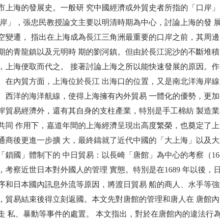
市上海的發展史。一般研 究中國經濟或外貿史者所指的「口岸」，
口岸」，張忠民教授論文主要以明清時期為中心，討論上海的發 
空變遷， 指出在上海成為長江三角洲最重要的口岸之前，其周邊
期的青龍鎮以及元明時 期的劉河鎮。但由於長江泥沙的不斷堆積
，上海便取而代之。 接著討論上海之所以能快速發展的原因。作
。在內貿方面，上海位於長江 出海口的位置，又是南北洋海岸線
、西洋的海洋航線，使得上海擁有內外貿易 一體化的優勢，更
岸貿易經濟外，還有其自身的支柱產業，特別是手工棉紡 製造
共同 作用下，嘉道年間的上海經濟呈現出高度繁榮，也奠定了上
通商後更進一步擴 大，最終鑄就了近代中國的「大上海」以及大
「鎖國」體制下的 中日貿易：以長崎「唐館」為中心的考察（168
，考察近世日本對外國人的管理 實態。特別是在1689 年以後
序和日本國內訊息外流等原因，將渡日貿易 船的商人、水手等
，貿易結束後得立刻返國。本文先對唐館的管理和唐人在 唐館
走 私、暴動等事件的處置。 本文指出，對於在唐館內的違法行