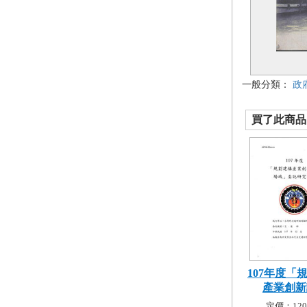
一般分類：
政
買了此商品的
107年度「
產業創新試
定價：120