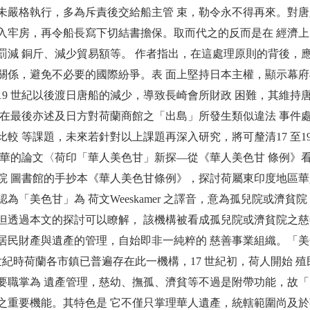
未嚴格執行，多為斥責後交給船主管 束，勒令永不得再來。對唐人
入牢房，再令船長寫下切結書擔保。取而代之的反而是在 經濟
罰減 銅斤、減少貿易額等。 作者指出，在這處理原則的背後，
關係，避免不必要的國際紛爭。表 面上堅持日本主權，顯示幕府
19 世紀以後渡日唐船的減少，導致長崎會所財政 困難，其維
文在最後亦述及日方對荷蘭商館之「出島」所發生類似違法 事件
比較 等課題，未來若針對以上課題再深入研究，將可釐清17 至1
東華的論文〈荷印「華人美色甘」新探—從《華人美色甘 條例》
院 圖書館的手抄本《華人美色甘條例》，探討荷屬東印度地區華
認為「美色甘」為 荷文Weeskamer 之譯音，意為孤兒院或濟
但透過本文的探討可以瞭解， 該機構被看成孤兒院或濟貧院之慈
居民財產與遺產的管理，自始即非一純粹的 慈善事業組織。「
5 世紀時荷蘭各市鎮已普遍存在此一機構，17 世紀初，荷人開始
要職掌為 遺產管理，慈幼、撫孤、濟貧等不過是附帶功能，故「
之重要機能。其特色是 它不僅只掌理華人遺產，統轄範圍尚及於