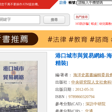
註冊
帳號
您千萬不要操作ATM提款機。
熱門搜尋
165防詐騙
蝦皮
幼兒園教
港口城市與貿易網絡-海
精裝]
編/著者：
海洋史叢書編輯委員
出版社：
中央研究院人文社會科
出版日期：
2012-05-31
ISBN：
9789860320794
參考分類(CAT)：
深訪中研院
參考分類(CIP)：
交通