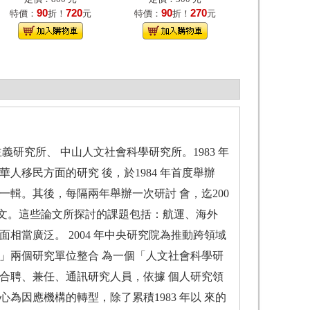
90
720
90
270
特價：
折！
元
特價：
折！
元
研究所、 中山人文社會科學研究所。1983 年
人移民方面的研究 後，於1984 年首度舉辦
輯。其後，每隔兩年舉辦一次研討 會，迄200
論文。這些論文所探討的課題包括：航運、海外
相當廣泛。 2004 年中央研究院為推動跨領域
」兩個研究單位整合 為一個「人文社會科學研
合聘、兼任、通訊研究人員，依據 個人研究領
為因應機構的轉型，除了累積1983 年以 來的