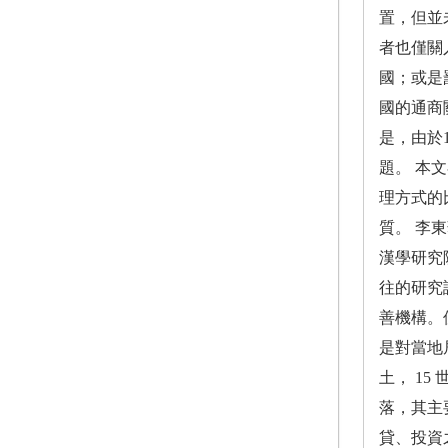
置，但並
者也僅關
國；或是
國的通商
是，由於
題。 本
理方式的
質。 李
漢學研究
往的研究
善機構。
是對當地
土， 1
落，其主
貸、投資