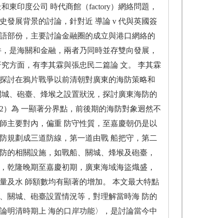
印度公司 時代商館（factory）網絡問題，
發展背景的討論，針對近 導論 v 代與英國簽
結語部份，主要討論金融圈的成立與港口網絡的
件，是海關和金融，兩者乃同時並存雙向發展，
究方面，有李其霖與張忠民二篇論 文。 李其霖
，探討在鴉片戰爭以前清朝對廣東的海防策略和
關城、砲臺、烽堠之設置狀況，探討廣東海防的
842）為 一顯著分界點，前後期的海防對象迥然不
師主要對內，偏重 防守性質，至嘉慶朝仍是以
防規劃成三道防線，第一道由戰 船把守，第二
海防的相關設施，如戰船、關城、烽堠及砲臺，
大，乾隆晚期至嘉慶初期，廣東海域海盜熾盛，
量及水 師額數均有顯著的增加。 本文最大特點
、關城、砲臺設置情況等，對理解當時海 防的
論明清時期上 海的口岸功能〉，是討論當今中