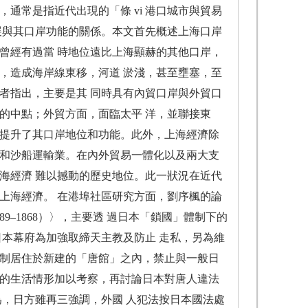
通常是指近代出現的「條 vi 港口城市與貿易
展與其口岸功能的關係。本文首先概述上海口岸
曾經有過當 時地位遠比上海顯赫的其他口岸，
，造成海岸線東移，河道 淤淺，甚至壅塞，至
者指出，主要是其 同時具有內貿口岸與外貿口
的中點；外貿方面，面臨太平 洋，並聯接東
加提升了其口岸地位和功能。此外，上海經濟除
業和沙船運輸業。在內外貿易一體化以及兩大支
海經濟 難以撼動的歷史地位。此一狀況在近代
上海經濟。 在港埠社區研究方面，劉序楓的論
9–1868）〉，主要透 過日本「鎖國」體制下的
，日本幕府為加強取締天主教及防止 走私，另為維
強制居住於新建的「唐館」之內，禁止與一般日
內的生活情形加以考察，再討論日本對唐人違法
為，日方雖再三強調，外國 人犯法按日本國法處