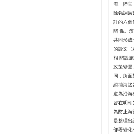
海、陸官
除強調廣
訂的六個
關 係。
共同形成
的論文〈
相 關設
政策變遷
同，所面
緝捕海盜
道為沿海
皆在明朝
為防止海
是整理出
部署變化