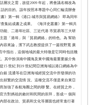
層次之需，故從2009 年起，將會議名稱改為
對 話的目的。該年按照本專題中心同仁輪流辦會
叢書》第一輯《港口‧城市與貿易網絡》 即為同年
經過審查集結成書之成果。 《海洋史叢書》第一輯共
功能、二港埠社區、三近代港 市貿易等三大研
主題「港埠」與「貿易網絡」的特色。為 幫助
內容來論，濱下武志教授提供了一篇視野寬 廣
在序言中指出，這個地域的最大特徵是它同時包括幾
流。其中扮演南中國海及東中國海最重要媒介角
5 世紀 到19 世紀間亞洲海域以港口網絡為中
白銀 流通等在亞洲海域經貿交流中所發揮的功
出頻繁的交流情 況。這種交流不僅是來自東亞
而加強了各航海圈之間的聯 繫。在經貿之外，
官方對媽祖的敕封和民間的崇拜，形成一 個與
其內部在政治、貿易和文化等層面也經常進行著