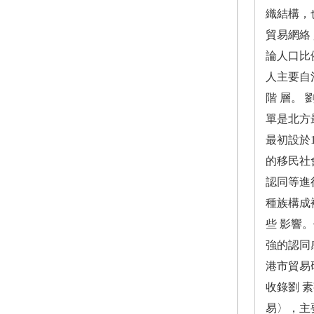
織結構，
貿易網絡
論人口比
人主要自
階 層。
單是北方
最初設於
的移民社
認同等進
種族構成
些 影響
強的認同
港市貿易
收錄劉 
易〉，主