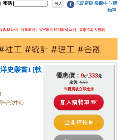
密碼
忘記密碼
客服中心
購
f
物車
保教材系列
海事教材
法官學院裁判教材系列
張志清海大書籍
洋史叢書1 [軟
優惠價：
9
333
折,
元
定價:
$370
※購買後立即進貨
會
學研究中心