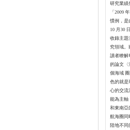
研究業績
「200
慣例，是
10 月
收錄主題
究領域。
讀者瞭解
的論文〈
個海域 
色的就是
心的交流
能為主軸
和東南亞
航海圈同
陸地不同