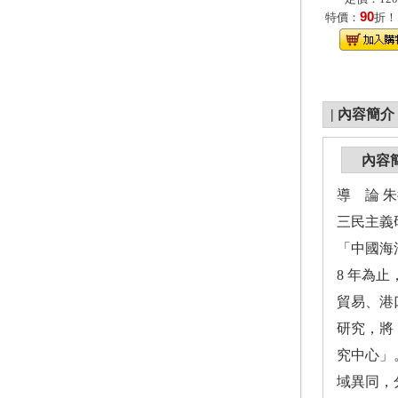
90
特價：
折！
|
內容簡介
內容
導 論 
三民主義
「中國海
8 年為
貿易、港
研究，將
究中心」
域異同，