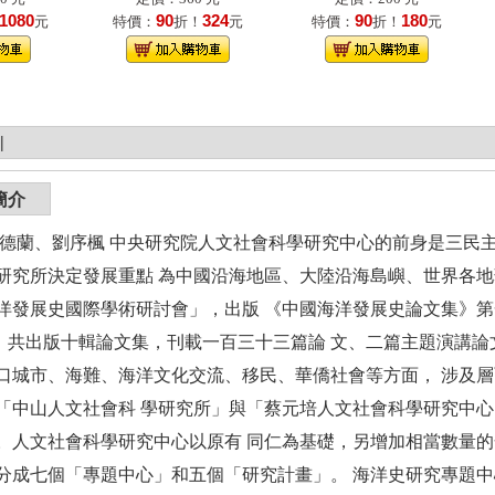
1080
90
324
90
180
元
特價：
折！
元
特價：
折！
元
|
簡介
朱德蘭、劉序楓 中央研究院人文社會科學研究中心的前身是三民主義
研究所決定發展重點 為中國沿海地區、大陸沿海島嶼、世界各地華
洋發展史國際學術研討會」，出版 《中國海洋發展史論文集》第一
止，共出版十輯論文集，刊載一百三十三篇論 文、二篇主題演講
口城市、海難、海洋文化交流、移民、華僑社會等方面， 涉及層面
「中山人文社會科 學研究所」與「蔡元培人文社會科學研究中心
。人文社會科學研究中心以原有 同仁為基礎，另增加相當數量的
分成七個「專題中心」和五個「研究計畫」。 海洋史研究專題中心