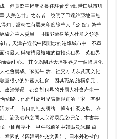
但實際掌權者及長任駐會委 viii 港口城市與
華 人美色甘」之名者，說明了巴達維亞地區無
以得知，當時在荷屬東印度除華人「公 館」為華
理經驗之華人委員，同樣能躋身華人社群之領導
先指出，天津在近代中國開放的港埠城市中，不單
面積最大 與結構最複雜的首推英租界。英租界
城市的金融中心。 其次為闡述天津租界是一個國際化
人社會構成、家庭生 活、社交方式以及其文化
數量很少的外國人社會，因其職業 結構多元，
爭、政治變遷，都會對租界的外國人社會產生一
社會網絡，他們對於租界這個現實的「家」有很
活方式， 各自的社交網絡，鮮有什麼交集。 在
活動。論及港市之間大宗貿易品之研究，本書共
論文〈恤鄰字小—甲午戰前的中韓賑災米糧 貿
〉、韓國的《舊韓國外交文書》、日本外務省的