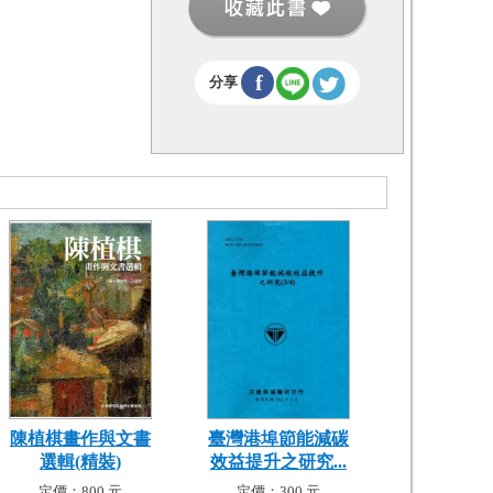
f
分享
陳植棋畫作與文書
臺灣港埠節能減碳
選輯(精裝)
效益提升之研究...
定價：800 元
定價：300 元