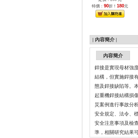
90
180
特價：
折！
元
|
內容簡介
|
內容簡介
銲接是實現母材強
結構，但實施銲接
態及銲接缺陷等。
起重機銲接結構損
災案例進行事故分
安全規定、法令、
安全注意事項及檢
準，相關研究結果