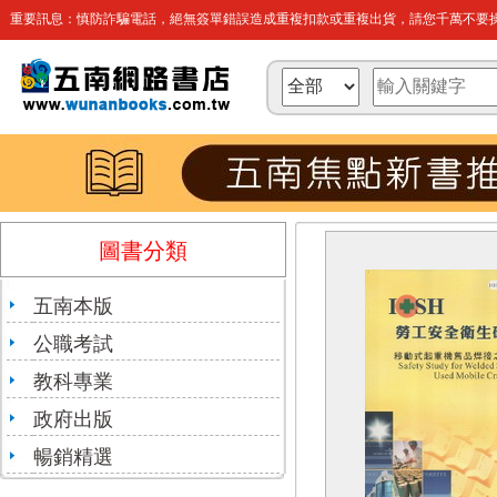
重要訊息：慎防詐騙電話，絕無簽單錯誤造成重複扣款或重複出貨，請您千萬不要操
圖書分類
五南本版
公職考試
教科專業
政府出版
暢銷精選