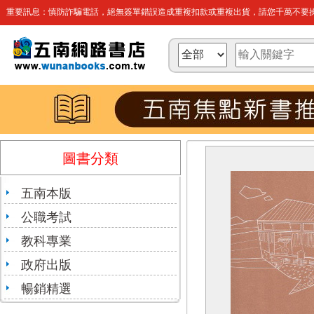
重要訊息：慎防詐騙電話，絕無簽單錯誤造成重複扣款或重複出貨，請您千萬不要操
圖書分類
五南本版
公職考試
教科專業
政府出版
暢銷精選