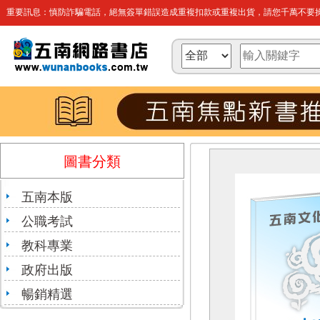
重要訊息：慎防詐騙電話，絕無簽單錯誤造成重複扣款或重複出貨，請您千萬不要操
圖書分類
五南本版
公職考試
教科專業
政府出版
暢銷精選